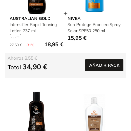
AUSTRALIAN GOLD
NIVEA
Intensifier Rapid Tanning
Sun Protege Broncea Spray
Lotion 237 ml
Solar SPF50 250 ml
15,95 €
237ml
18,95 €
27,50 €
-31%
Ahorras 8,55 €
34,90 €
AÑADIR PACK
Total