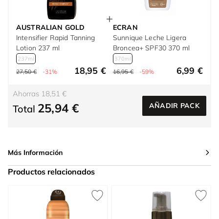
AUSTRALIAN GOLD
ECRAN
Intensifier Rapid Tanning
Sunnique Leche Ligera
Lotion 237 ml
Broncea+ SPF30 370 ml
237ml
370ml
18,95 €
6,99 €
27,50 €
-31%
16,95 €
-59%
Ahorras 18,51 €
25,94 €
AÑADIR PACK
Total
Más Información
Productos relacionados
Press to skip carousel