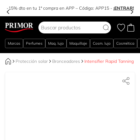
-15% dto en tu 1ª compra en APP – Código:
APP15
-
¡ENTRAR!
Ir al contenido
Marcas
Perfumes
Maq. lujo
Maquillaje
Cosm. lujo
Cosmética
Protección solar
Bronceadores
Intensifier Rapid Tanning Lo