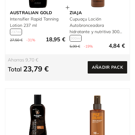
AUSTRALIAN GOLD
ZIAJA
Intensifier Rapid Tanning
Cupuaçu Loción
Lotion 237 ml
Autobronceadora
hidratante y nutritiva 300
237ml
ml
18,95 €
300ml
27,50 €
-31%
4,84 €
5,99 €
-19%
Ahorras 9,70 €
23,79 €
AÑADIR PACK
Total