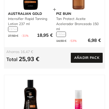
AUSTRALIAN GOLD
PIZ BUIN
Intensifier Rapid Tanning
Tan Protect Aceite
Lotion 237 ml
Acelerador Bronceado 150
ml
237ml
18,95 €
150ml
27,50 €
-31%
6,98 €
14,90 €
-53%
Ahorras 16,47 €
25,93 €
AÑADIR PACK
Total