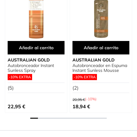
Añadir al carrito
Añadir al carrito
AUSTRALIAN GOLD
AUSTRALIAN GOLD
Autobronceador Instant
Autobronceador en Espuma
Sunless Spray
Instant Sunless Mousse
-10% EXTRA
-10% EXTRA
(5)
(2)
Precio habitual
(-10%)
20,95 €
Precio especial
22,95 €
18,94 €