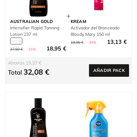
AUSTRALIAN GOLD
KREAM
Intensifier Rapid Tanning
Activador del Bronceado
Lotion 237 ml
Bloody Mary 150 ml
13,13 €
237ml
19,95 €
-34%
18,95 €
27,50 €
-31%
Ahorras 15,37 €
32,08 €
AÑADIR PACK
Total