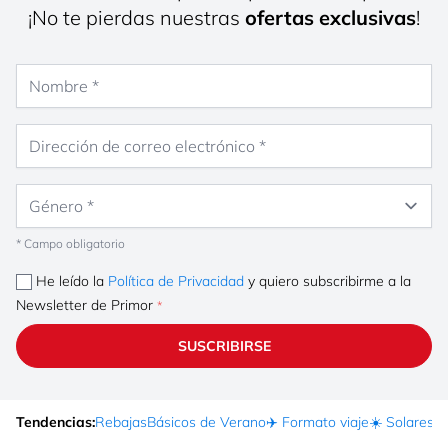
¡No te pierdas nuestras
ofertas exclusivas
!
Nombre
Dirección de correo electrónico
Género
* Campo obligatorio
He leído la
Política de Privacidad
y quiero subscribirme a la
Newsletter de Primor
SUSCRIBIRSE
Tendencias:
Rebajas
Básicos de Verano
✈️ Formato viaje
☀️ Solares
Ma