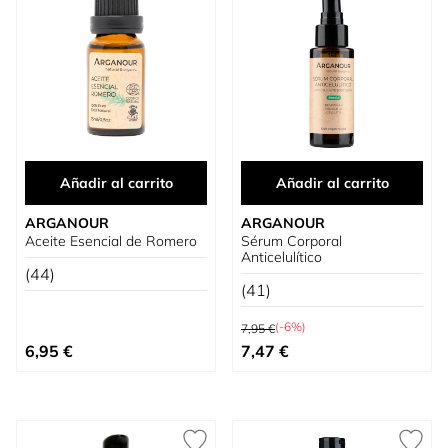
Añadir al carrito
Añadir al carrito
ARGANOUR
ARGANOUR
Aceite Esencial de Romero
Sérum Corporal
Anticelulítico
(44)
(41)
Precio habitual
(-6%)
7,95 €
Precio especial
6,95 €
7,47 €