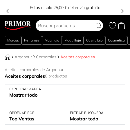
Estás a solo 25,00 € del envío gratuito
Ir al contenido
Marcas
Perfumes
Maq. lujo
Maquillaje
Cosm. lujo
Cosmética
Arganour
Corporales
Aceites corporales
Aceites corporales de Arganour
Aceites corporales
8 productos
EXPLORAR MARCA
Mostrar todo
ORDENAR POR
FILTRAR BÚSQUEDA
Top Ventas
Mostrar todo