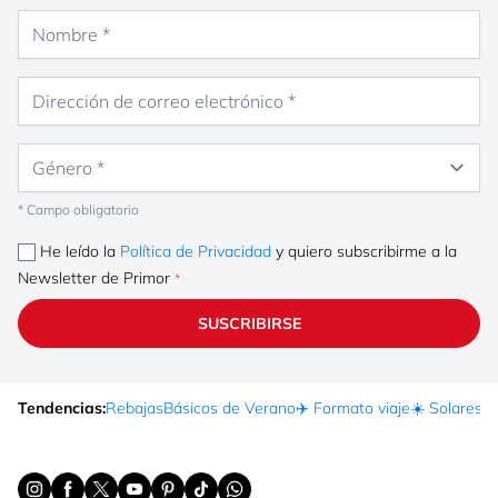
Nombre
Dirección de correo electrónico
Género
* Campo obligatorio
He leído la
Política de Privacidad
y quiero subscribirme a la
Newsletter de Primor
SUSCRIBIRSE
Tendencias:
Rebajas
Básicos de Verano
✈️ Formato viaje
☀️ Solares
Ma