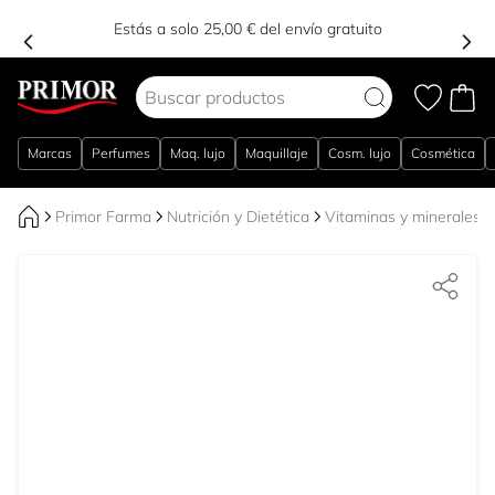
Estás a solo 25,00 € del envío gratuito
Ir al contenido
Marcas
Perfumes
Maq. lujo
Maquillaje
Cosm. lujo
Cosmética
Primor Farma
Nutrición y Dietética
Vitaminas y minerales