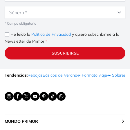
Género
* Campo obligatorio
He leído la
Política de Privacidad
y quiero subscribirme a la
Newsletter de Primor
SUSCRIBIRSE
Tendencias:
Rebajas
Básicos de Verano
✈️ Formato viaje
☀️ Solares
Ma
MUNDO PRIMOR