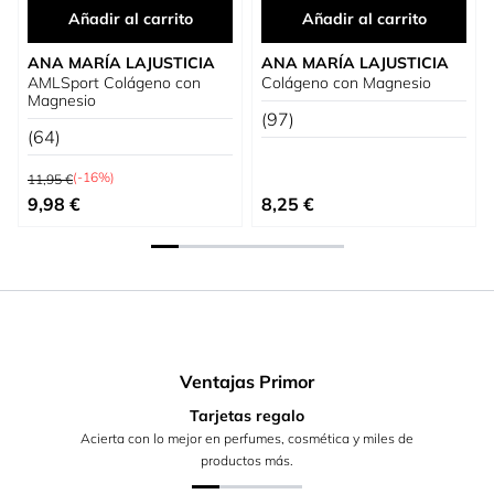
Añadir al carrito
Añadir al carrito
ANA MARÍA LAJUSTICIA
ANA MARÍA LAJUSTICIA
AMLSport Colágeno con
Colágeno con Magnesio
Magnesio
(97)
(64)
Precio habitual
(-16%)
11,95 €
Precio especial
9,98 €
8,25 €
Ventajas Primor
Tarjetas regalo
Acierta con lo mejor en perfumes, cosmética y miles de
productos más.