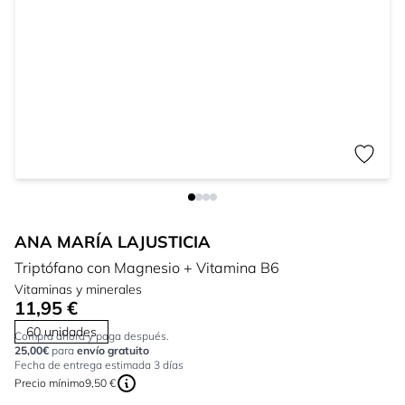
ANA MARÍA LAJUSTICIA
Triptófano con Magnesio + Vitamina B6
Vitaminas y minerales
11,95 €
60 unidades
Compra ahora y paga después.
25,00€
para
envío gratuito
Fecha de entrega estimada 3 días
Precio mínimo
9,50 €