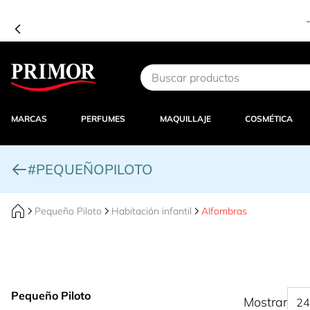
!
Ir al contenido
MARCAS
PERFUMES
MAQUILLAJE
COSMÉTICA
#PEQUEÑOPILOTO
Pequeño Piloto
Habitación infantil
Alfombras
Pequeño Piloto
Mostrar