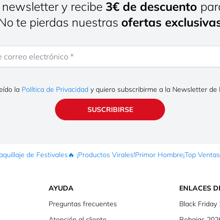
 newsletter y recibe
3€ de descuento
par
¡No te pierdas nuestras
ofertas exclusiva
rreo electrónico
eído la
Política de Privacidad
y quiero subscribirme a la Newsletter de
SUSCRIBIRSE
quillaje de Festivales
🔥 ¡Productos Virales!
Primor Hombre
¡Top Ventas
AYUDA
ENLACES D
Preguntas frecuentes
Black Friday
Atención al cliente
Rebajas 202