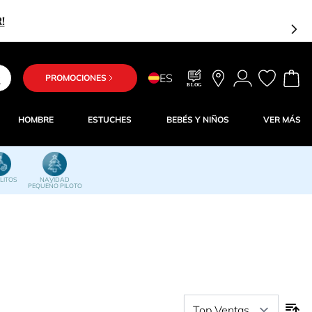
Estás a solo 25,00 € del envío gratuito
ES
PROMOCIONES
BLOG
HOMBRE
ESTUCHES
BEBÉS Y NIÑOS
VER MÁS
LITOS
NAVIDAD
PEQUEÑO PILOTO