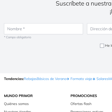
Suscríbete a nuestra
Nombre
Dirección de co
* Campo obligatorio
He l
Tendencias:
Rebajas
Básicos de Verano
✈️ Formato viaje
☀️ Solares
Ma
MUNDO PRIMOR
PROMOCIONES
Quiénes somos
Ofertas flash
Nuestras tiendas
Promociones activas