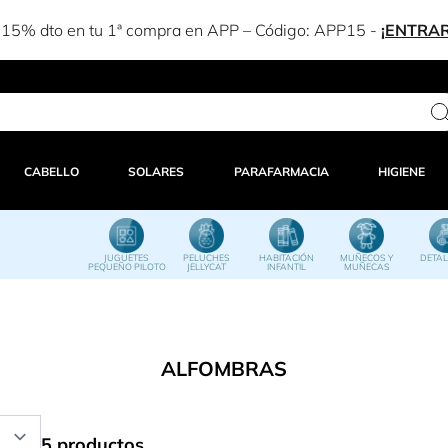
CABELLO
SOLARES
PARAFARMACIA
HIGIENE
JUGUETES
PELUCHES
HABITACIÓN
MUÑECOS Y
DETAL
PEQUEÑO PILOTO
JELLYCAT
INFANTIL
MUÑECAS
ALFOMBRAS
5 productos