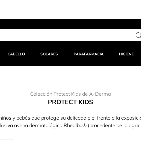
-15% dto en tu 1ª compra en APP – Código:
APP15
-
¡ENTRAR
CABELLO
SOLARES
PARAFARMACIA
HIGIENE
Colección Protect Kids de A-Derma
PROTECT KIDS
niños y bebés que protege su delicada piel frente a la exposic
xclusiva avena dermatológica Rhealba® (procedente de la agricu