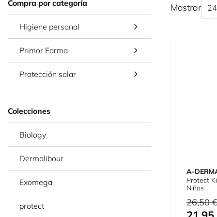
Compra por categoría
Mostrar
Higiene personal
Primor Farma
Protección solar
Colecciones
Biology
Dermalibour
A-DERM
Protect K
Exomega
Niños
Precio habi
26,50 
protect
21,95
Precio espe