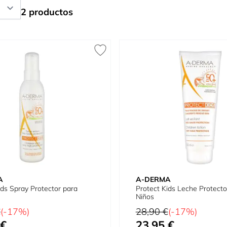
2 productos
A
A-DERMA
ids Spray Protector para
Protect Kids Leche Protecto
Niños
tual
Precio habitual
€
(-17%)
28,90 €
(-17%)
 €
23,95 €
cial
Precio especial