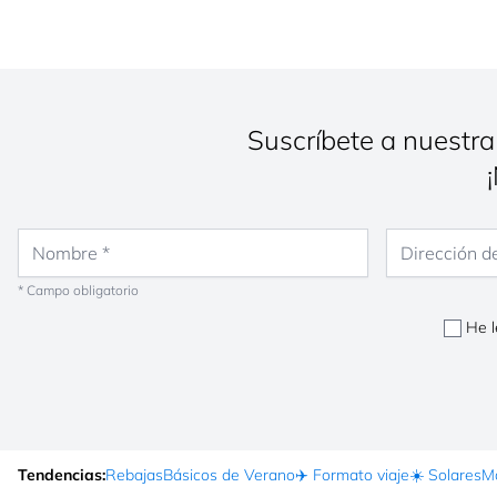
Suscríbete a nuestra
Nombre
Dirección de co
* Campo obligatorio
He l
Tendencias:
Rebajas
Básicos de Verano
✈️ Formato viaje
☀️ Solares
Ma