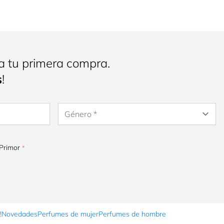
a tu primera compra.
s
!
Género
 Primor
!
Novedades
Perfumes de mujer
Perfumes de hombre