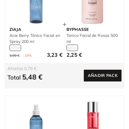
ZIAJA
BYPHASSE
Acai Berry Tónico Facial en
Tonico Facial de Rosas 500
Spray 200 ml
ml
200ml
500ml
3,23 €
2,25 €
3,99 €
-19%
Ahorras 0,76 €
5,48 €
AÑADIR PACK
Total