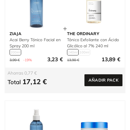
ZIAJA
THE ORDINARY
Acai Berry Tónico Facial en
Tónico Exfoliante con Ácido
Spray 200 ml
Glicólico al 7% 240 ml
200ml
240ml
100ml
3,23 €
13,89 €
3,99 €
-19%
13,90 €
Ahorras 0,77 €
17,12 €
AÑADIR PACK
Total