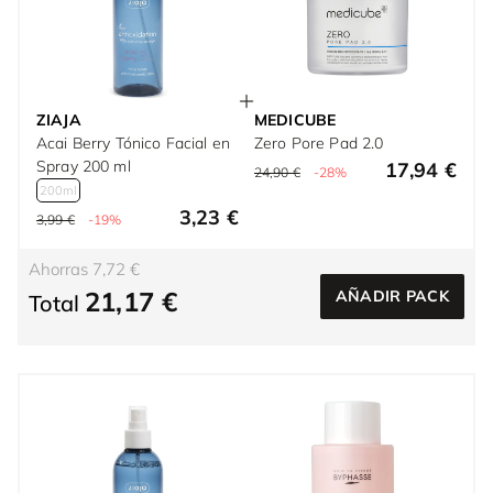
ZIAJA
MEDICUBE
Acai Berry Tónico Facial en
Zero Pore Pad 2.0
Spray 200 ml
17,94 €
24,90 €
-28%
200ml
3,23 €
3,99 €
-19%
Ahorras 7,72 €
21,17 €
AÑADIR PACK
Total