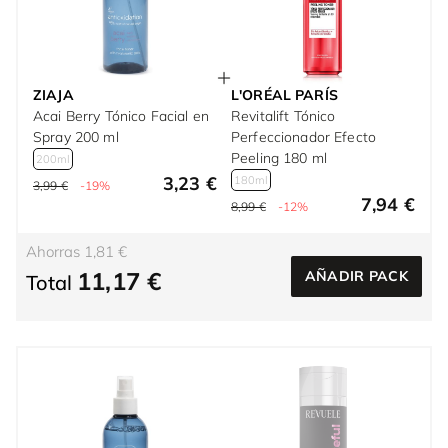
ZIAJA
L'ORÉAL PARÍS
Acai Berry Tónico Facial en
Revitalift Tónico
Spray 200 ml
Perfeccionador Efecto
Peeling 180 ml
200ml
3,23 €
180ml
3,99 €
-19%
7,94 €
8,99 €
-12%
Ahorras 1,81 €
11,17 €
AÑADIR PACK
Total