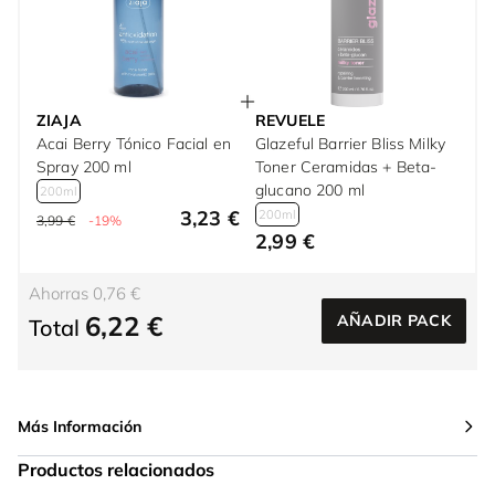
ZIAJA
REVUELE
Acai Berry Tónico Facial en
Glazeful Barrier Bliss Milky
Spray 200 ml
Toner Ceramidas + Beta-
glucano 200 ml
200ml
3,23 €
200ml
3,99 €
-19%
2,99 €
Ahorras 0,76 €
6,22 €
AÑADIR PACK
Total
Más Información
Productos relacionados