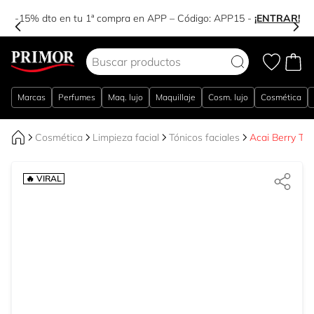
-15% dto en tu 1ª compra en APP – Código:
APP15
-
¡ENTRAR!
Ir al contenido
Marcas
Perfumes
Maq. lujo
Maquillaje
Cosm. lujo
Cosmética
Cosmética
Limpieza facial
Tónicos faciales
Acai Berry Tón
🔥 VIRAL