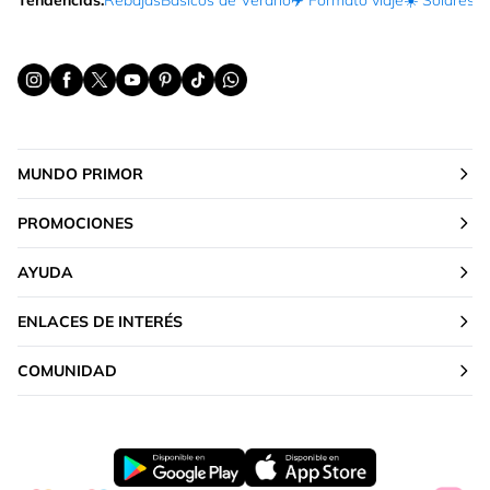
Tendencias:
Rebajas
Básicos de Verano
✈️ Formato viaje
☀️ Solares
Ma
MUNDO PRIMOR
PROMOCIONES
AYUDA
ENLACES DE INTERÉS
COMUNIDAD