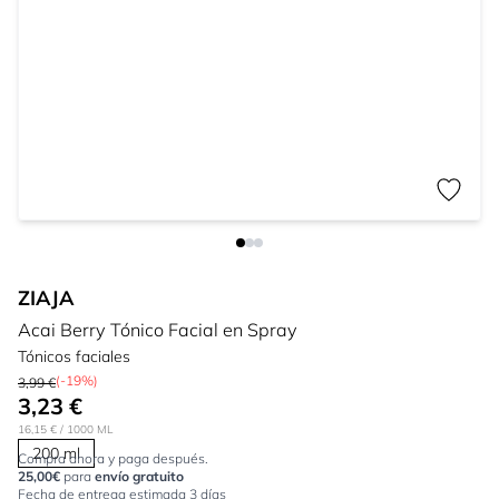
ZIAJA
Acai Berry Tónico Facial en Spray
Tónicos faciales
(-19%)
3,99 €
3,23 €
16,15 €
/ 1000 ML
200 ml
Compra ahora y paga después.
25,00€
para
envío gratuito
Fecha de entrega estimada 3 días