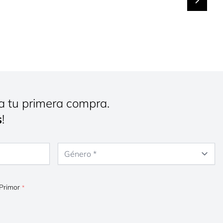
a tu primera compra.
s
!
Género
 Primor