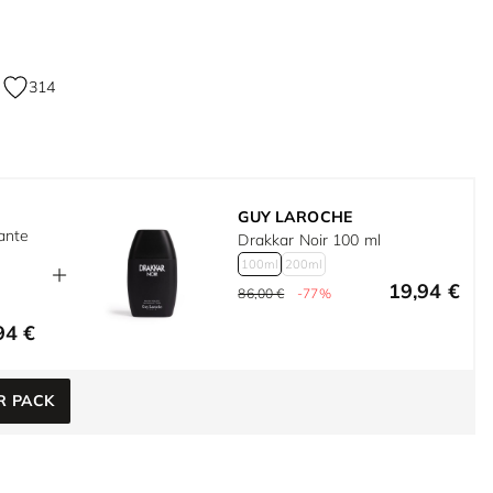
314
GUY LAROCHE
ante
Drakkar Noir 100 ml
e
100ml
200ml
19,94 €
86,00 €
-77%
94 €
R PACK
e
w larger image