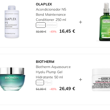
OLAPLEX
Acondicionador N5
Bond Maintenance
Conditioner 250 ml
250ml
2000ml
16,45 €
32,00 €
-49%
BIOTHERM
Biotherm Aquasource
Hyalu Plump Gel
Hidratante 50 ml
50ml
75ml
26,49 €
51,00 €
-48%