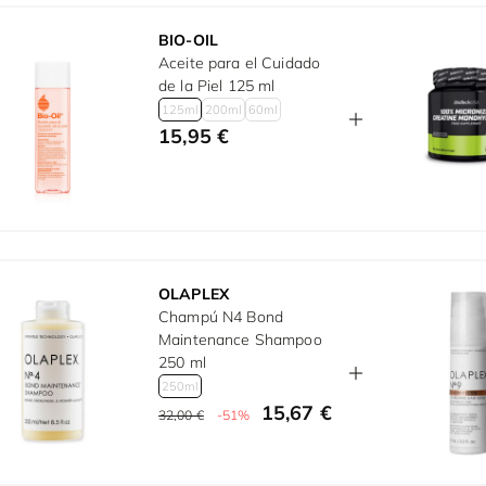
BIO-OIL
Aceite para el Cuidado
de la Piel 125 ml
125ml
200ml
60ml
15,95 €
OLAPLEX
Champú N4 Bond
Maintenance Shampoo
250 ml
250ml
15,67 €
32,00 €
-51%