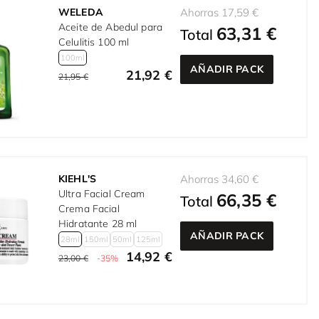
WELEDA
Ahorras 17,59 €
Aceite de Abedul para
63,31 €
Total
Celulitis 100 ml
100ml
AÑADIR PACK
21,92 €
21,95 €
KIEHL'S
Ahorras 34,60 €
Ultra Facial Cream
66,35 €
Total
Crema Facial
Hidratante 28 ml
AÑADIR PACK
28ml
150ml
50ml
125ml
14,92 €
23,00 €
-35%