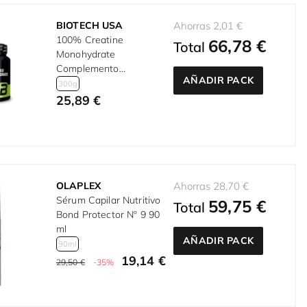
BIOTECH USA
Ahorras 2,01 €
100% Creatine
66,78 €
Total
Monohydrate
Complemento
AÑADIR PACK
alimenticio en polvo 300
300g
gr
25,89 €
OLAPLEX
Ahorras 28,70 €
Sérum Capilar Nutritivo
59,75 €
Total
Bond Protector Nº 9 90
ml
AÑADIR PACK
90ml
19,14 €
29,50 €
-35%