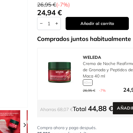
26,95 €
(-7%)
24,94 €
Tan bajo como:
Cantidad
Añadir al carrito
Comprados juntos habitualmente
WELEDA
Crema de Noche Reafirm
de Granada y Peptidos d
Maca 40 ml
40ml
24,
26,95 €
-7%
44,88 €
Total
AÑADI
Ahorras 68,07 €
r image
View larger image
View larger image
View larger image
View larger imag
Vie
Compra ahora y paga después.