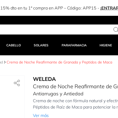
-15% dto en tu 1ª compra en APP – Código:
APP15
-
¡ENTRAR
CABELLO
SOLARES
PARAFARMACIA
HIGIENE
ad
Crema de Noche Reafirmante de Granada y Peptidos de Maca
WELEDA
Crema de Noche Reafirmante de G
Antiarrugas y Antiedad
Crema de noche con fórmula natural y efect
Péptidos de Raíz de Maca para potenciar la r
Ver más