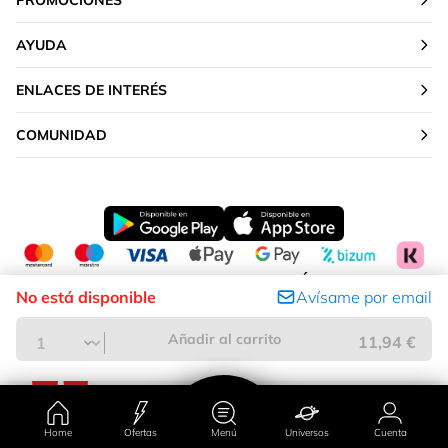
PROMOCIONES
AYUDA
ENLACES DE INTERÉS
COMUNIDAD
CAMBIAR TU UBICACIÓN
No está disponible
Avísame por email
Península y Baleares
Añadir al carrito
11,94 €
Home
Ofertas
Menú
Universos
Cuenta