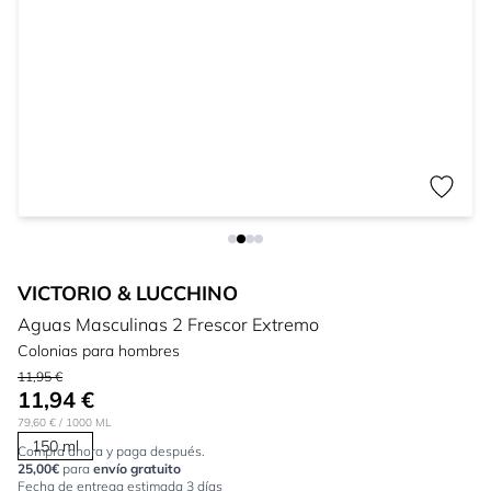
VICTORIO & LUCCHINO
Aguas Masculinas 2 Frescor Extremo
Colonias para hombres
11,95 €
11,94 €
79,60 €
/ 1000 ML
150 ml
Compra ahora y paga después.
25,00€
para
envío gratuito
Fecha de entrega estimada 3 días