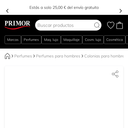
Estás a solo 25,00 € del envío gratuito
Ir al contenido
Marcas
Perfumes
Maq. lujo
Maquillaje
Cosm. lujo
Cosmética
Perfumes
Perfumes para hombres
Colonias para hombres