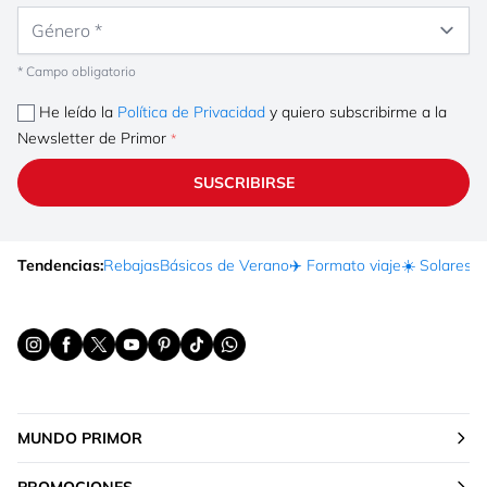
Género
* Campo obligatorio
He leído la
Política de Privacidad
y quiero subscribirme a la
Newsletter de Primor
SUSCRIBIRSE
Tendencias:
Rebajas
Básicos de Verano
✈️ Formato viaje
☀️ Solares
Ma
MUNDO PRIMOR