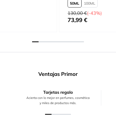
50
100
Precio habitual
130,00 €
(-43%)
73,99 €
Tan bajo como
Ventajas Primor
Tarjetas regalo
Acierta con lo mejor en perfumes, cosmética
y miles de productos más.