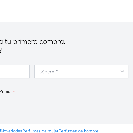
a tu primera compra.
s
!
Género
 Primor
!
Novedades
Perfumes de mujer
Perfumes de hombre