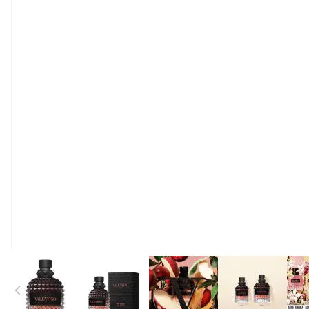
View larger image
View larger image
View larger image
View large