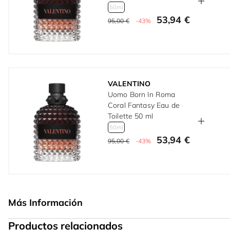
50ml
53,94 €
95,00 €
-43%
VALENTINO
Uomo Born In Roma
Coral Fantasy Eau de
Toilette 50 ml
50ml
53,94 €
95,00 €
-43%
Más Información
Productos relacionados