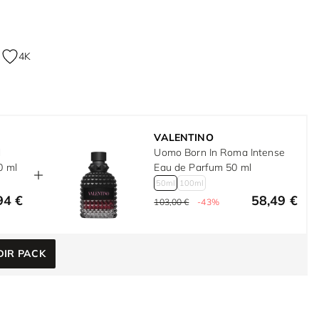
4K
VALENTINO
l
Uomo Born In Roma Intense
0 ml
Eau de Parfum 50 ml
50ml
100ml
94 €
58,49 €
103,00 €
-43%
IR PACK