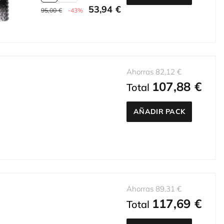
53,94 €
95,00 €
-43%
Ahorras 82,12 €
107,88 €
Total
AÑADIR PACK
Ahorras 89,31 €
117,69 €
Total