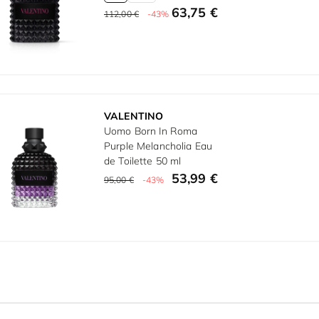
63,75 €
112,00 €
-43%
VALENTINO
Uomo Born In Roma
Purple Melancholia Eau
de Toilette 50 ml
53,99 €
95,00 €
-43%