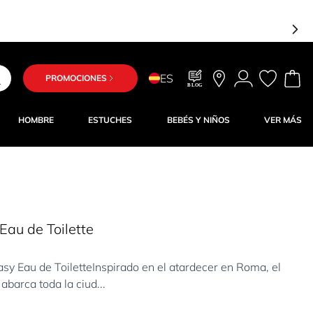
Estás a solo 25,00 € del 
ES
PROMOCIONES
BLOG
HOMBRE
ESTUCHES
BEBÉS Y NIÑOS
VER MÁS
au de Toilette
 Eau de ToiletteInspirado en el atardecer en Roma, el
abarca toda la ciud...