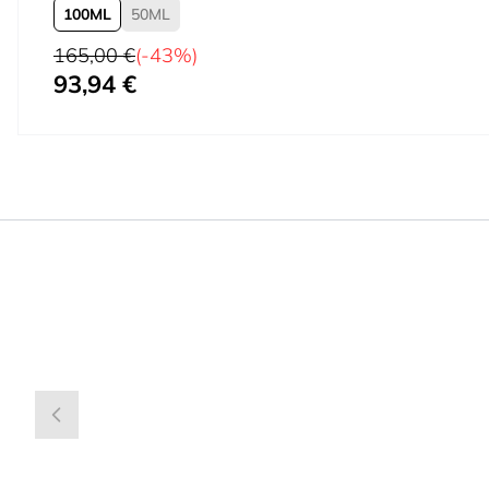
100
50
Precio habitual
165,00 €
(-43%)
93,94 €
Tan bajo como