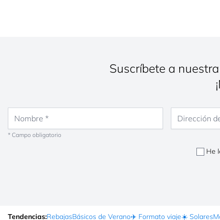
Suscríbete a nuestra
Nombre
Dirección de co
* Campo obligatorio
He l
Tendencias:
Rebajas
Básicos de Verano
✈️ Formato viaje
☀️ Solares
Ma