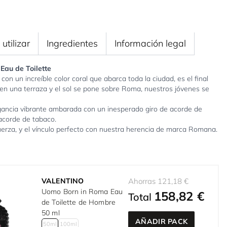
utilizar
Ingredientes
Información legal
au de Toilette
con un increíble color coral que abarca toda la ciudad, es el final
en una terraza y el sol se pone sobre Roma, nuestros jóvenes se
ragancia vibrante ambarada con un inesperado giro de acorde de
acorde de tabaco.
fuerza, y el vínculo perfecto con nuestra herencia de marca Romana.
VALENTINO
Ahorras 121,18 €
Uomo Born in Roma Eau
158,82 €
Total
de Toilette de Hombre
50 ml
AÑADIR PACK
50ml
100ml