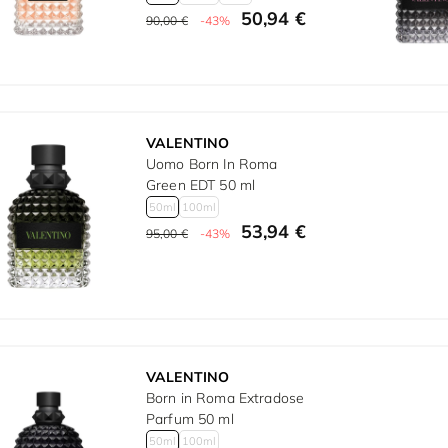
50,94 €
90,00 €
-43%
VALENTINO
Uomo Born In Roma
Green EDT 50 ml
50ml
100ml
53,94 €
95,00 €
-43%
VALENTINO
Born in Roma Extradose
Parfum 50 ml
50ml
100ml