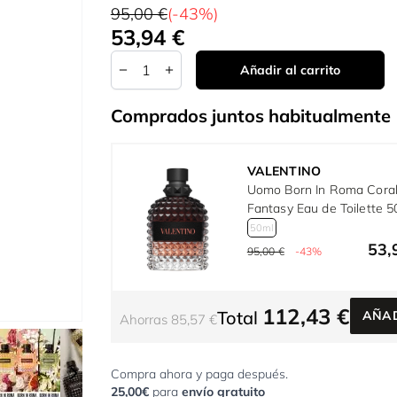
95,00 €
(-43%)
53,94 €
Tan bajo como:
Cantidad
Añadir al carrito
Comprados juntos habitualmente
VALENTINO
Uomo Born In Roma Cora
Fantasy Eau de Toilette 5
50ml
53,
95,00 €
-43%
112,43 €
Total
AÑAD
Ahorras 85,57 €
r image
View larger image
View larger image
Compra ahora y paga después.
25,00€
para
envío gratuito