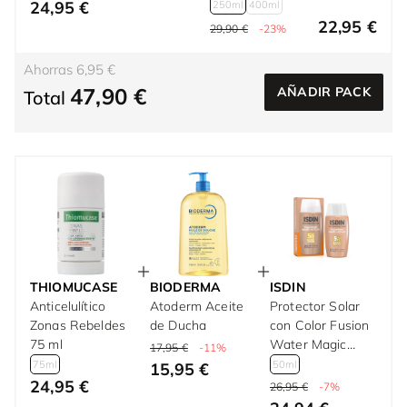
24,95 €
250ml
400ml
22,95 €
29,90 €
-23%
Ahorras 6,95 €
47,90 €
AÑADIR PACK
Total
THIOMUCASE
BIODERMA
ISDIN
Anticelulítico
Atoderm Aceite
Protector Solar
Zonas Rebeldes
de Ducha
con Color Fusion
75 ml
Water Magic
17,95 €
-11%
SPF50 50 ml
75ml
50ml
15,95 €
24,95 €
26,95 €
-7%