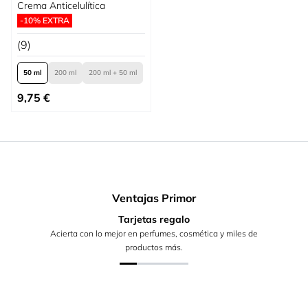
Crema Anticelulítica
-10% EXTRA
(9)
50 ml
200 ml
200 ml + 50 ml
Tan bajo como
9,75 €
Ventajas Primor
Tarjetas regalo
Acierta con lo mejor en perfumes, cosmética y miles de
productos más.