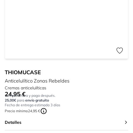
THIOMUCASE
Anticelulítico Zonas Rebeldes
Cremas anticelulíticas
24,95 €
Tan bajo como:
Compra ahora y paga después.
25,00€
para
envío gratuito
Fecha de entrega estimada 3 días
Precio mínimo
24,95 €
Detalles