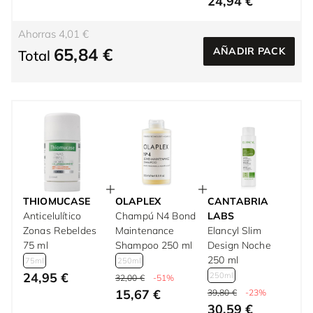
24,94 €
Ahorras 4,01 €
65,84 €
AÑADIR PACK
Total
THIOMUCASE
OLAPLEX
CANTABRIA
Anticelulítico
Champú N4 Bond
LABS
Zonas Rebeldes
Maintenance
Elancyl Slim
75 ml
Shampoo 250 ml
Design Noche
250 ml
75ml
250ml
24,95 €
250ml
32,00 €
-51%
15,67 €
39,80 €
-23%
30,59 €