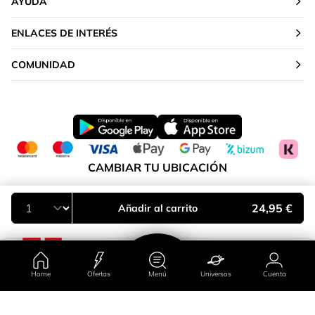
AYUDA
ENLACES DE INTERÉS
COMUNIDAD
CAMBIAR TU UBICACIÓN
Península y Baleares
24,95 €
Añadir al carrito
Home
Ofertas
Menú
Universos
Cuenta
País/región