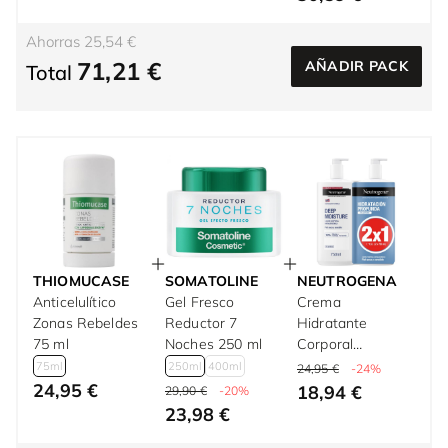
Ahorras 25,54 €
71,21 €
AÑADIR PACK
Total
THIOMUCASE
SOMATOLINE
NEUTROGENA
Anticelulítico
Gel Fresco
Crema
Zonas Rebeldes
Reductor 7
Hidratante
75 ml
Noches 250 ml
Corporal
Hipoalergénica
75ml
250ml
400ml
24,95 €
-24%
Sin Perfume 1500
24,95 €
18,94 €
29,90 €
-20%
ml
23,98 €