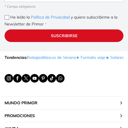
* Campo obligatorio
He leído la
Política de Privacidad
y quiero subscribirme a la
Newsletter de Primor
SUSCRIBIRSE
Tendencias:
Rebajas
Básicos de Verano
✈️ Formato viaje
☀️ Solares
Ma
MUNDO PRIMOR
PROMOCIONES