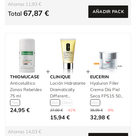
Ahorras 11,93 €
67,87 €
AÑADIR PACK
Total
THIOMUCASE
CLINIQUE
EUCERIN
Anticelulítico
Loción Hidratante
Hyaluron Filler
Zonas Rebeldes
Dramatically
Crema Día Piel
75 ml
Different
Seca FPS15 50
Moisturizing
ml
75ml
50ml
125ml
50ml
Lotion 50 ml
24,95 €
27,00 €
-41%
35,95 €
-8%
15,94 €
32,98 €
Ahorras 14,03 €