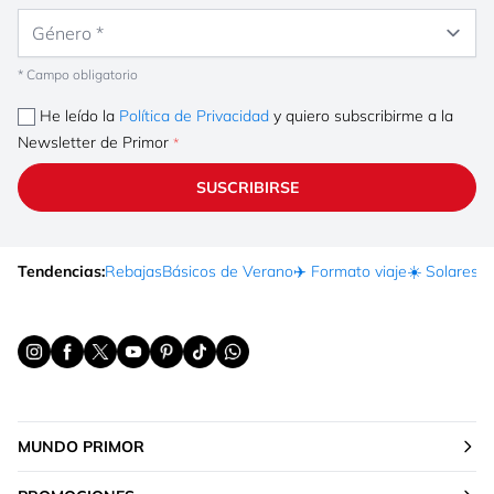
Género
* Campo obligatorio
He leído la
Política de Privacidad
y quiero subscribirme a la
Newsletter de Primor
SUSCRIBIRSE
Tendencias:
Rebajas
Básicos de Verano
✈️ Formato viaje
☀️ Solares
Ma
MUNDO PRIMOR