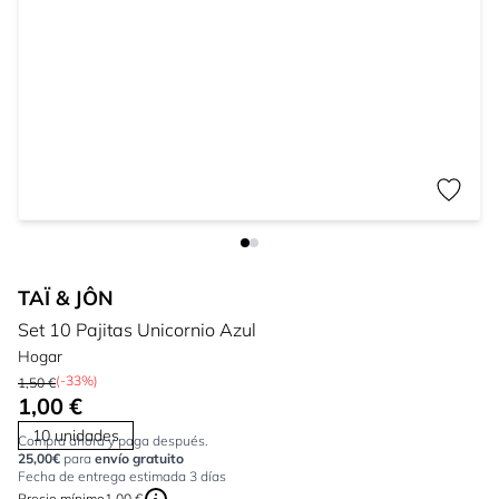
TAÏ & JÔN
Set 10 Pajitas Unicornio Azul
Hogar
(-33%)
1,50 €
1,00 €
10 unidades
Compra ahora y paga después.
25,00€
para
envío gratuito
Fecha de entrega estimada 3 días
Precio mínimo
1,00 €