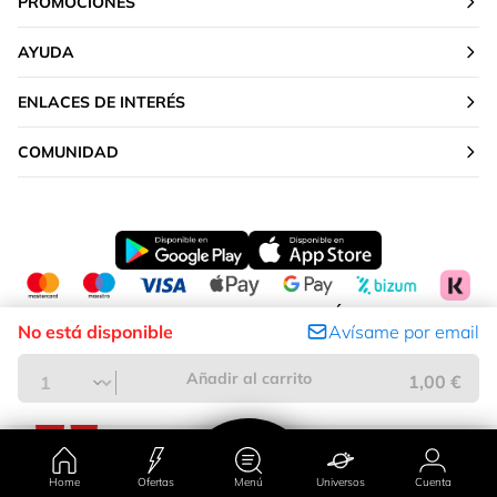
PROMOCIONES
AYUDA
ENLACES DE INTERÉS
COMUNIDAD
CAMBIAR TU UBICACIÓN
No está disponible
Avísame por email
Península y Baleares
Añadir al carrito
1,00 €
Home
Ofertas
Menú
Universos
Cuenta