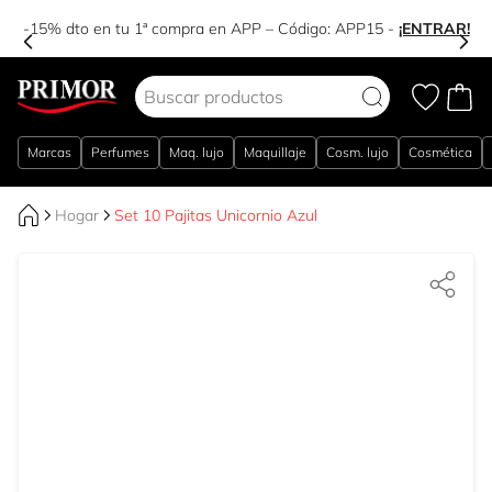
-15% dto en tu 1ª compra en APP – Código:
APP15
-
¡ENTRAR!
Ir al contenido
Marcas
Perfumes
Maq. lujo
Maquillaje
Cosm. lujo
Cosmética
Hogar
Set 10 Pajitas Unicornio Azul