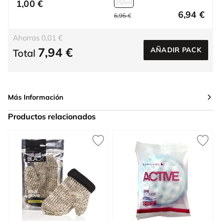
1,00 €
250ml
6,94 €
6,95 €
Ahorras 0,01 €
7,94 €
AÑADIR PACK
Total
Más Información
Productos relacionados
Press to skip carousel