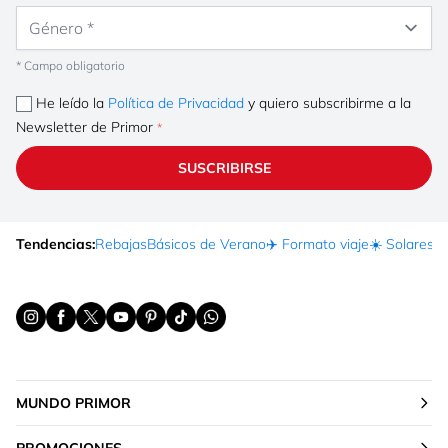
Género
* Campo obligatorio
He leído la
Política de Privacidad
y quiero subscribirme a la
Newsletter de Primor
SUSCRIBIRSE
Tendencias:
Rebajas
Básicos de Verano
✈️ Formato viaje
☀️ Solares
Ma
MUNDO PRIMOR