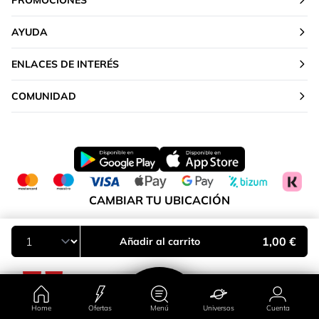
PROMOCIONES
AYUDA
ENLACES DE INTERÉS
COMUNIDAD
CAMBIAR TU UBICACIÓN
Península y Baleares
1,00 €
Añadir al carrito
Home
Ofertas
Menú
Universos
Cuenta