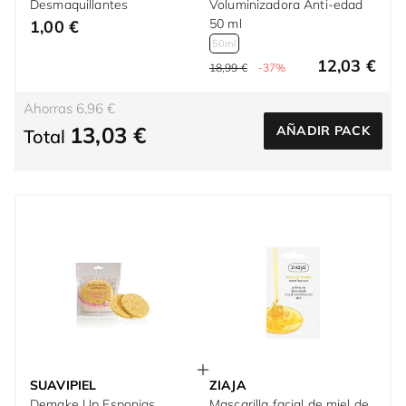
Desmaquillantes
Voluminizadora Anti-edad
50 ml
1,00 €
50ml
12,03 €
18,99 €
-37%
Ahorras 6,96 €
13,03 €
AÑADIR PACK
Total
SUAVIPIEL
ZIAJA
Demake Up Esponjas
Mascarilla facial de miel de