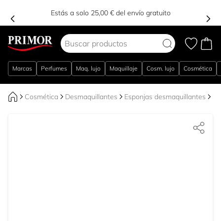
Estás a solo 25,00 € del envío gratuito
Ir al contenido
Marcas
Perfumes
Maq. lujo
Maquillaje
Cosm. lujo
Cosmética
Cosmética
Desmaquillantes
Esponjas desmaquillantes
De