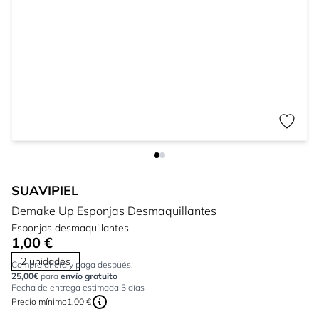
SUAVIPIEL
Demake Up Esponjas Desmaquillantes
Esponjas desmaquillantes
1,00 €
2 unidades
Compra ahora y paga después.
25,00€
para
envío gratuito
Fecha de entrega estimada 3 días
Precio mínimo
1,00 €