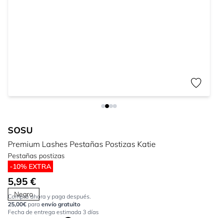
SOSU
Premium Lashes Pestañas Postizas Katie
Pestañas postizas
-10% EXTRA
5,95 €
Negro
Compra ahora y paga después.
25,00€
para
envío gratuito
Fecha de entrega estimada 3 días