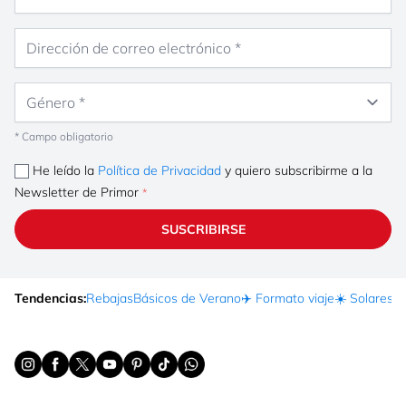
Dirección de correo electrónico
Género
* Campo obligatorio
He leído la
Política de Privacidad
y quiero subscribirme a la
Newsletter de Primor
SUSCRIBIRSE
Tendencias:
Rebajas
Básicos de Verano
✈️ Formato viaje
☀️ Solares
Ma