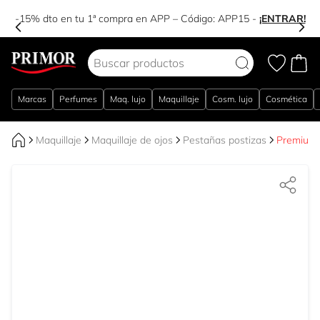
-15% dto en tu 1ª compra en APP – Código:
APP15
-
¡ENTRAR!
Ir al contenido
Marcas
Perfumes
Maq. lujo
Maquillaje
Cosm. lujo
Cosmética
Maquillaje
Maquillaje de ojos
Pestañas postizas
Premium 