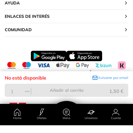
AYUDA
ENLACES DE INTERÉS
COMUNIDAD
CAMBIAR TU UBICACIÓN
No está disponible
Avísame por email
Península y Baleares
Añadir al carrito
1,50 €
Home
Ofertas
Menú
Universos
Cuenta