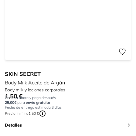
SKIN SECRET
Body Milk Aceite de Argán
Body milk y lociones corporales
1,50 €
Tan bajo como:
Compra ahora y paga después.
25,00€
para
envío gratuito
Fecha de entrega estimada 3 días
Precio mínimo
1,50 €
Detalles