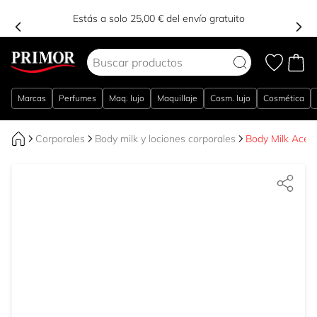
Estás a solo 25,00 € del envío gratuito
Ir al contenido
Marcas
Perfumes
Maq. lujo
Maquillaje
Cosm. lujo
Cosmética
Corporales
Body milk y lociones corporales
Body Milk Acei