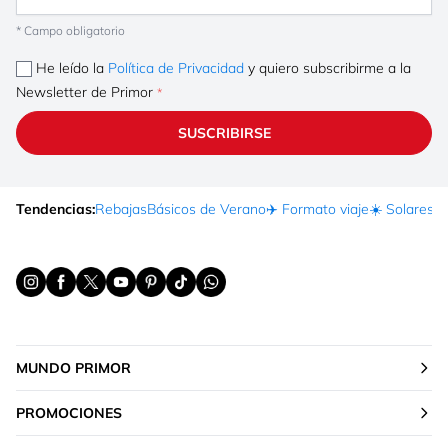
* Campo obligatorio
He leído la
Política de Privacidad
y quiero subscribirme a la
Newsletter de Primor
SUSCRIBIRSE
Tendencias:
Rebajas
Básicos de Verano
✈️ Formato viaje
☀️ Solares
Ma
MUNDO PRIMOR
PROMOCIONES