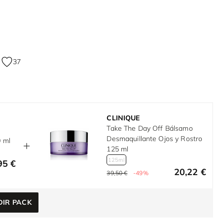
37
CLINIQUE
Take The Day Off Bálsamo
Desmaquillante Ojos y Rostro
0 ml
125 ml
125ml
95 €
20,22 €
39,50 €
-49%
IR PACK