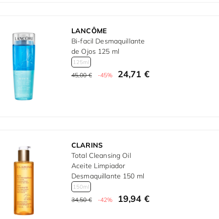
LANCÔME
Bi-facil Desmaquillante
de Ojos 125 ml
125ml
24,71 €
45,00 €
-45%
CLARINS
Total Cleansing Oil
Aceite Limpiador
Desmaquillante 150 ml
150ml
19,94 €
34,50 €
-42%