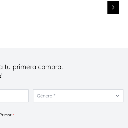
a tu primera compra.
s
!
Género
 Primor