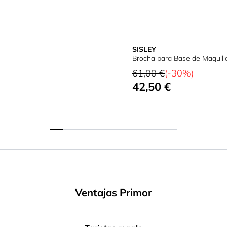
SISLEY
Brocha para Base de Maquill
Precio habitual
61,00 €
(-30%)
42,50 €
Precio especial
Ventajas Primor