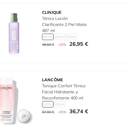
CLINIQUE
Tónico Loción
Clarificante 2 Piel Mixta
487 ml
487ml
200ml
400ml
26,95 €
48,50 €
-44%
LANCÔME
Tonique Confort Tónico
Facial Hidratante y
Reconfortante 400 ml
400ml
200ml
36,74 €
67,00 €
-45%