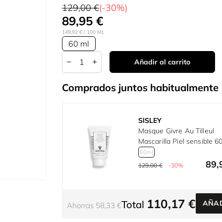
129,00 €
(-30%)
89,95 €
149,92 €
/ 100 ML
60 ml
Cantidad
Añadir al carrito
Comprados juntos habitualmente
SISLEY
Masque Givre Au Tilleul
Mascarilla Piel sensible 6
60ml
89,
129,00 €
-30%
110,17 €
Total
AÑAD
Ahorras 58,33 €