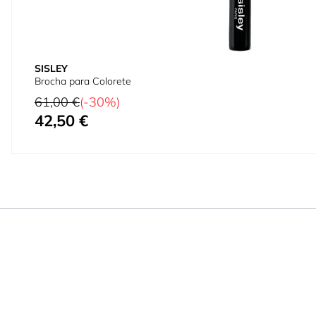
SISLEY
Brocha para Colorete
Precio habitual
61,00 €
(-30%)
42,50 €
Precio especial