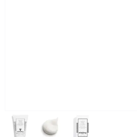
View larger image
View larger image
View larger image