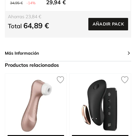
29,94 €
34,95 €
-14%
Ahorras 23,84 €
64,89 €
AÑADIR PACK
Total
Más Información
Productos relacionados
Press to skip carousel