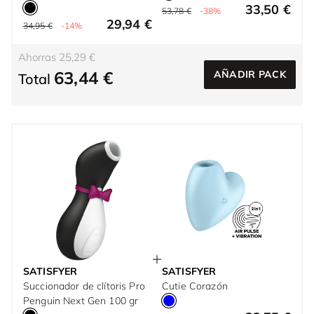
33,50 €
53,78 €
-38%
29,94 €
34,95 €
-14%
Ahorras 25,29 €
63,44 €
AÑADIR PACK
Total
SATISFYER
SATISFYER
Succionador de clítoris Pro
Cutie Corazón
Penguin Next Gen 100 gr