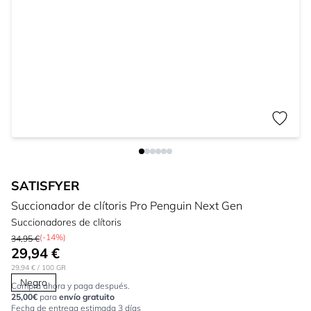
SATISFYER
Succionador de clítoris Pro Penguin Next Gen
Succionadores de clítoris
(-14%)
34,95 €
29,94 €
29,94 €
/ 100 GR
Negro
Compra ahora y paga después.
25,00€
para
envío gratuito
Fecha de entrega estimada 3 días