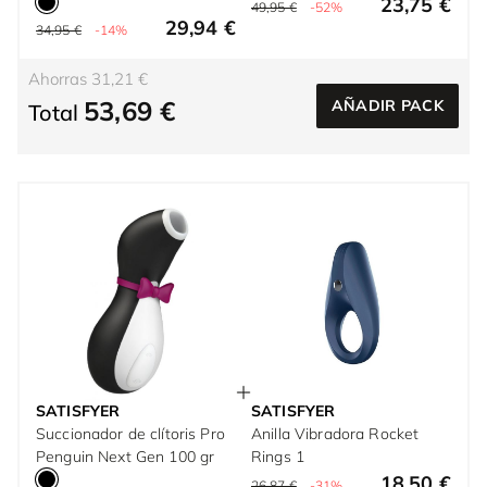
23,75 €
49,95 €
-52%
29,94 €
34,95 €
-14%
Ahorras 31,21 €
53,69 €
AÑADIR PACK
Total
SATISFYER
SATISFYER
Succionador de clítoris Pro
Anilla Vibradora Rocket
Penguin Next Gen 100 gr
Rings 1
18,50 €
26,87 €
-31%