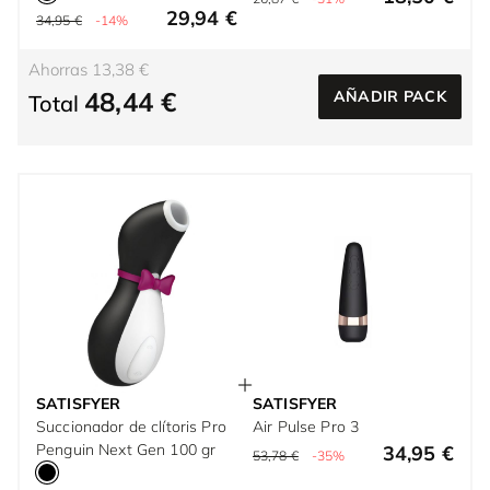
29,94 €
34,95 €
-14%
Ahorras 13,38 €
48,44 €
AÑADIR PACK
Total
SATISFYER
SATISFYER
Succionador de clítoris Pro
Air Pulse Pro 3
Penguin Next Gen 100 gr
34,95 €
53,78 €
-35%