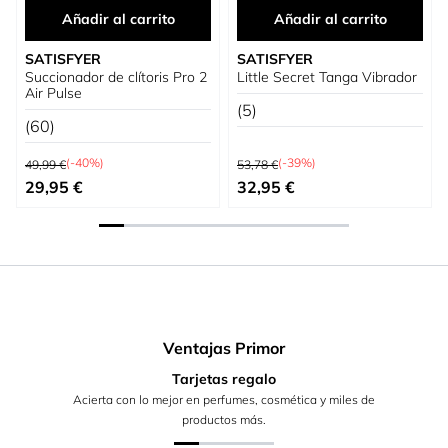
Añadir al carrito
Añadir al carrito
SATISFYER
SATISFYER
Succionador de clítoris Pro 2
Little Secret Tanga Vibrador
Air Pulse
(5)
(60)
Precio habitual
Precio habitual
(-40%)
(-39%)
49,99 €
53,78 €
Precio especial
Precio especial
29,95 €
32,95 €
Ventajas Primor
Tarjetas regalo
Acierta con lo mejor en perfumes, cosmética y miles de
productos más.