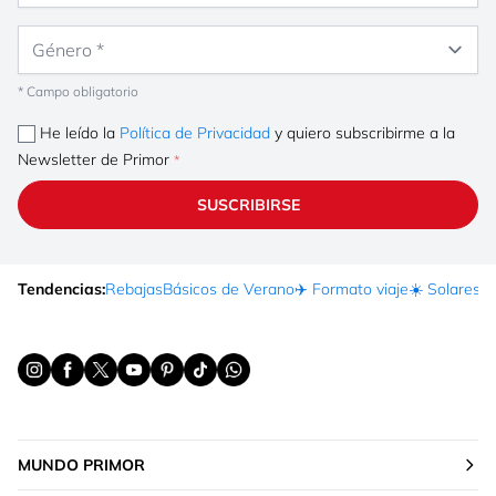
Género
* Campo obligatorio
He leído la
Política de Privacidad
y quiero subscribirme a la
Newsletter de Primor
SUSCRIBIRSE
Tendencias:
Rebajas
Básicos de Verano
✈️ Formato viaje
☀️ Solares
Ma
MUNDO PRIMOR