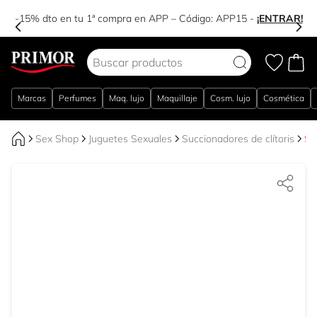
-15% dto en tu 1ª compra en APP – Código:
APP15
-
¡ENTRAR!
Ir al contenido
Marcas
Perfumes
Maq. lujo
Maquillaje
Cosm. lujo
Cosmética
Sex Shop
Juguetes Sexuales
Succionadores de clítoris
Su