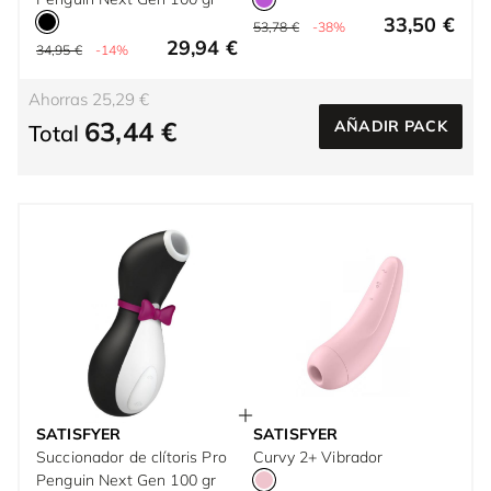
33,50 €
53,78 €
-38%
29,94 €
34,95 €
-14%
Ahorras 25,29 €
63,44 €
AÑADIR PACK
Total
SATISFYER
SATISFYER
Succionador de clítoris Pro
Curvy 2+ Vibrador
Penguin Next Gen 100 gr