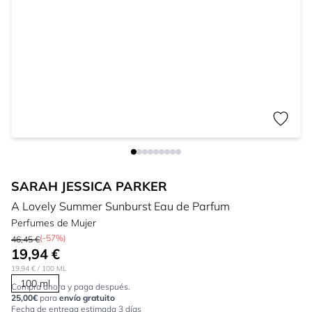
SARAH JESSICA PARKER
A Lovely Summer Sunburst Eau de Parfum
Perfumes de Mujer
(-57%)
46,45 €
19,94 €
19,94 €
/ 100 ML
100 ml
Compra ahora y paga después.
25,00€
para
envío gratuito
Fecha de entrega estimada 3 días