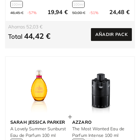
100ml
100ml
19,94 €
24,48 €
46,45 €
-57%
50,00 €
-51%
Ahorras 52,03 €
44,42 €
AÑADIR PACK
Total
SARAH JESSICA PARKER
AZZARO
A Lovely Summer Sunburst
The Most Wanted Eau de
Eau de Parfum 100 ml
Parfum Intense 100 ml