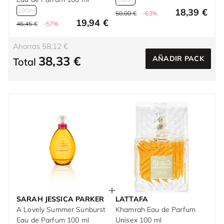
100ml
18,39 €
100ml
50,00 €
-63%
19,94 €
46,45 €
-57%
Ahorras 58,12 €
38,33 €
AÑADIR PACK
Total
SARAH JESSICA PARKER
LATTAFA
A Lovely Summer Sunburst
Khamrah Eau de Parfum
Eau de Parfum 100 ml
Unisex 100 ml