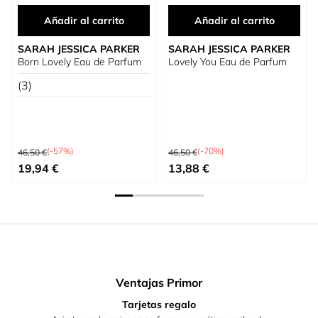
Añadir al carrito
Añadir al carrito
SARAH JESSICA PARKER
SARAH JESSICA PARKER
Born Lovely Eau de Parfum
Lovely You Eau de Parfum
(3)
Precio habitual
Precio habitual
(-57%)
(-70%)
46,50 €
46,50 €
Precio especial
Precio especial
19,94 €
13,88 €
Ventajas Primor
Tarjetas regalo