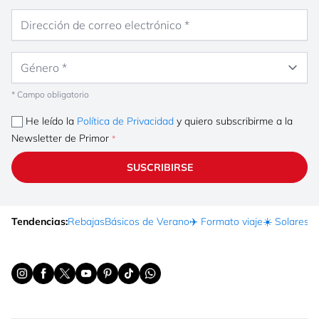
Dirección de correo electrónico
Género
* Campo obligatorio
He leído la
Política de Privacidad
y quiero subscribirme a la
Newsletter de Primor
SUSCRIBIRSE
Tendencias:
Rebajas
Básicos de Verano
✈️ Formato viaje
☀️ Solares
Ma