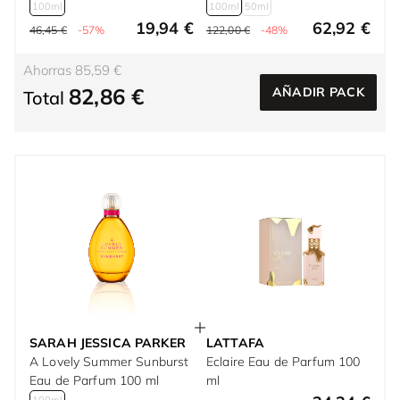
100ml
100ml
50ml
19,94 €
62,92 €
46,45 €
-57%
122,00 €
-48%
Ahorras 85,59 €
82,86 €
AÑADIR PACK
Total
SARAH JESSICA PARKER
LATTAFA
A Lovely Summer Sunburst
Eclaire Eau de Parfum 100
Eau de Parfum 100 ml
ml