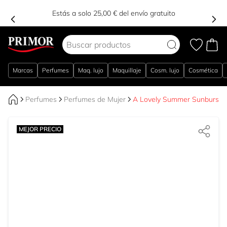
Estás a solo 25,00 € del envío gratuito
Ir al contenido
Marcas
Perfumes
Maq. lujo
Maquillaje
Cosm. lujo
Cosmética
Perfumes
Perfumes de Mujer
A Lovely Summer Sunburst 
MEJOR PRECIO