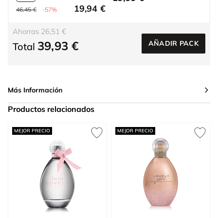
19,94 €
46,45 €
-57%
Ahorras 26,51 €
39,93 €
AÑADIR PACK
Total
Más Información
Productos relacionados
Press to skip carousel
MEJOR PRECIO
MEJOR PRECIO