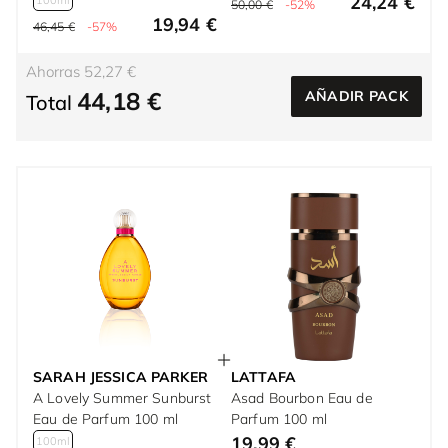
24,24 €
100ml
50,00 €
-52%
19,94 €
46,45 €
-57%
Ahorras 52,27 €
44,18 €
AÑADIR PACK
Total
SARAH JESSICA PARKER
LATTAFA
A Lovely Summer Sunburst
Asad Bourbon Eau de
Eau de Parfum 100 ml
Parfum 100 ml
19,99 €
100ml