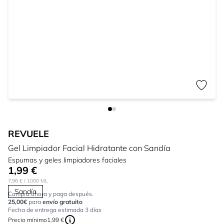
REVUELE
Gel Limpiador Facial Hidratante con Sandía
Espumas y geles limpiadores faciales
1,99 €
7,96 €
/ 1000 ML
Sandía
Compra ahora y paga después.
25,00€
para
envío gratuito
Fecha de entrega estimada 3 días
Precio mínimo
1,99 €