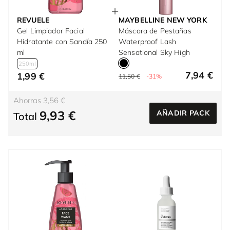
REVUELE
MAYBELLINE NEW YORK
Gel Limpiador Facial
Máscara de Pestañas
Hidratante con Sandía 250
Waterproof Lash
ml
Sensational Sky High
250ml
7,94 €
1,99 €
11,50 €
-31%
Ahorras 3,56 €
9,93 €
AÑADIR PACK
Total