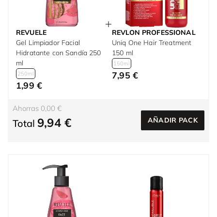
REVUELE
REVLON PROFESSIONAL
Gel Limpiador Facial
Uniq One Hair Treatment
Hidratante con Sandía 250
150 ml
ml
150ml
7,95 €
250ml
1,99 €
Ahorras 0,00 €
9,94 €
AÑADIR PACK
Total