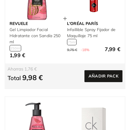
REVUELE
L'ORÉAL PARÍS
Gel Limpiador Facial
Infaillible Spray Fijador de
Hidratante con Sandía 250
Maquillaje 75 ml
ml
75ml
7,99 €
250ml
9,75 €
-18%
1,99 €
Ahorras 1,76 €
9,98 €
AÑADIR PACK
Total