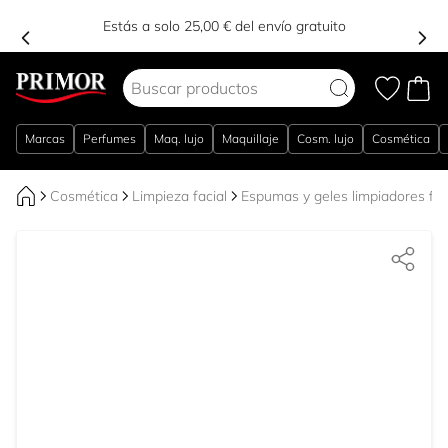
Estás a solo 25,00 € del envío gratuito
Ir al contenido
Marcas
Perfumes
Maq. lujo
Maquillaje
Cosm. lujo
Cosmética
Cosmética
Limpieza facial
Espumas y geles limpiadores fac