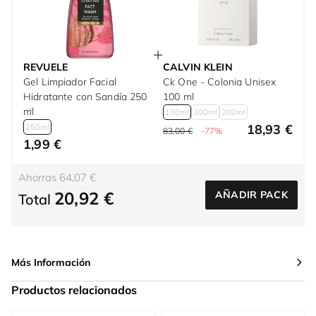
REVUELE
CALVIN KLEIN
Gel Limpiador Facial
Ck One - Colonia Unisex
Hidratante con Sandía 250
100 ml
ml
100ml
300ml
200ml
18,93 €
250ml
83,00 €
-77%
1,99 €
Ahorras 64,07 €
20,92 €
AÑADIR PACK
Total
Más Información
Productos relacionados
Press to skip carousel