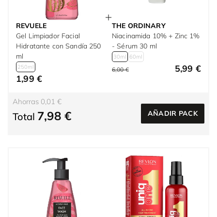
REVUELE
THE ORDINARY
Gel Limpiador Facial
Niacinamida 10% + Zinc 1%
Hidratante con Sandía 250
- Sérum 30 ml
ml
30ml
60ml
5,99 €
250ml
6,00 €
1,99 €
Ahorras 0,01 €
7,98 €
AÑADIR PACK
Total