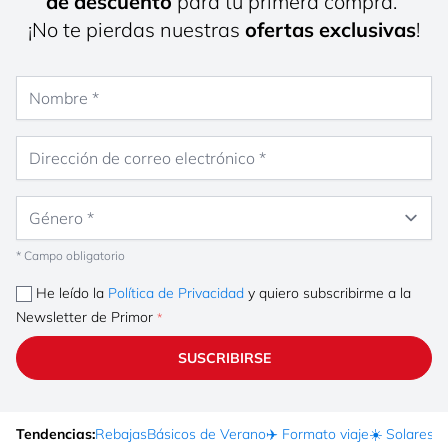
de descuento
para tu primera compra.
¡No te pierdas nuestras
ofertas exclusivas
!
Nombre
Dirección de correo electrónico
Género
* Campo obligatorio
He leído la
Política de Privacidad
y quiero subscribirme a la
Newsletter de Primor
SUSCRIBIRSE
Tendencias:
Rebajas
Básicos de Verano
✈️ Formato viaje
☀️ Solares
Ma