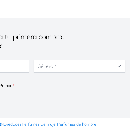
a tu primera compra.
s
!
Género
 Primor
!
Novedades
Perfumes de mujer
Perfumes de hombre