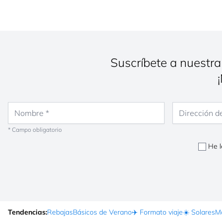
Suscríbete a nuestra
Nombre
Dirección de co
* Campo obligatorio
He l
Tendencias:
Rebajas
Básicos de Verano
✈️ Formato viaje
☀️ Solares
Ma