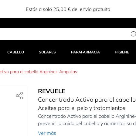
Estás a solo 25,00 € del envío gratuito
CABELLO
SOLARES
PARAFARMACIA
HIGIENE
tivo para el cabello Arginine+ Ampollas
REVUELE
Concentrado Activo para el cabell
Aceites para el pelo y tratamientos
Concentrado Activo para el cabello Arginin
prevenir la caída del cabello y aumentar su d
Ver más