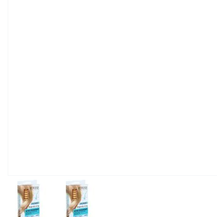
View larger image
View larger image