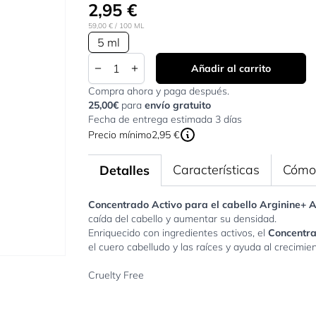
2,95 €
59,00 €
/ 100 ML
5 ml
Cantidad
Añadir al carrito
Compra ahora y paga después.
25,00€
para
envío gratuito
Fecha de entrega estimada 3 días
Precio mínimo
2,95 €
Características
Cómo 
Detalles
Concentrado Activo para el cabello Arginine+ 
caída del cabello y aumentar su densidad.
Enriquecido con ingredientes activos, el
Concentra
el cuero cabelludo y las raíces y ayuda al crecimie
Cruelty Free