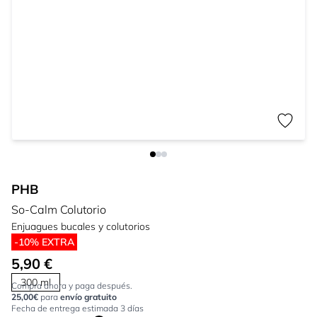
PHB
So-Calm Colutorio
Enjuagues bucales y colutorios
-10% EXTRA
5,90 €
300 ml
Compra ahora y paga después.
25,00€
para
envío gratuito
Fecha de entrega estimada 3 días