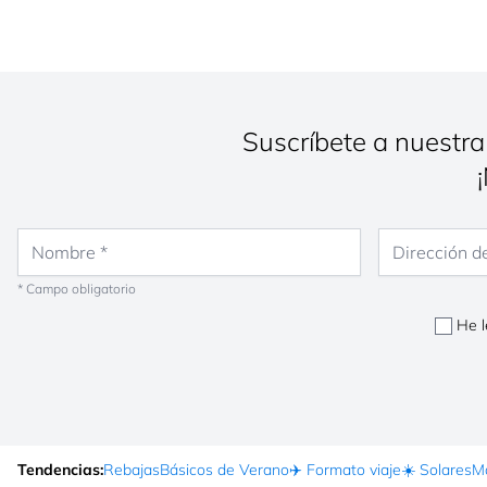
Suscríbete a nuestra
Nombre
Dirección de co
* Campo obligatorio
He l
Tendencias:
Rebajas
Básicos de Verano
✈️ Formato viaje
☀️ Solares
Ma