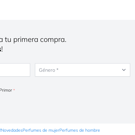
a tu primera compra.
s
!
Género
 Primor
!
Novedades
Perfumes de mujer
Perfumes de hombre