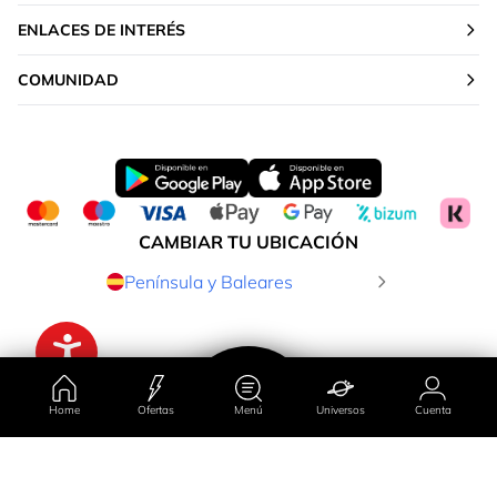
ENLACES DE INTERÉS
COMUNIDAD
CAMBIAR TU UBICACIÓN
Península y Baleares
Home
Ofertas
Menú
Universos
Cuenta
Explorar marca
Ordenar por
Filtrado por
País/región
Universos
Ofertas
Cuenta
Menú