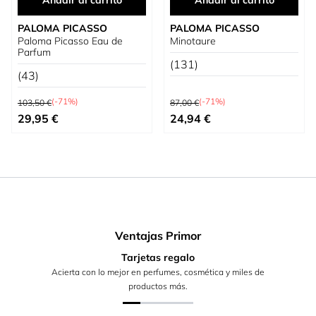
Añadir al carrito
Añadir al carrito
PALOMA PICASSO
PALOMA PICASSO
Paloma Picasso Eau de
Minotaure
Parfum
(131)
(43)
Precio habitual
Precio habitual
(-71%)
(-71%)
103,50 €
87,00 €
Precio especial
Precio especial
29,95 €
24,94 €
Ventajas Primor
Tarjetas regalo
Acierta con lo mejor en perfumes, cosmética y miles de
productos más.