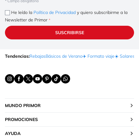
* Campo obligatorio
He leído la
Política de Privacidad
y quiero subscribirme a la
Newsletter de Primor
SUSCRIBIRSE
Tendencias:
Rebajas
Básicos de Verano
✈️ Formato viaje
☀️ Solares
Ma
MUNDO PRIMOR
PROMOCIONES
AYUDA