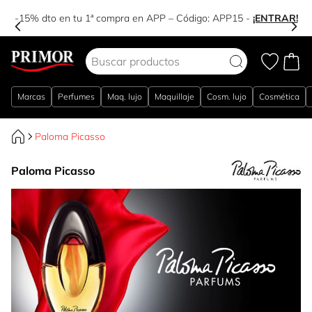
-15% dto en tu 1ª compra en APP – Código:
APP15
-
¡ENTRAR!
Ir al contenido
Marcas
Perfumes
Maq. lujo
Maquillaje
Cosm. lujo
Cosmética
Paloma Picasso
Paloma Picasso