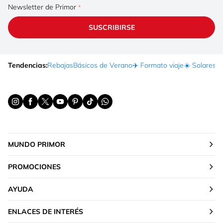
Newsletter de Primor
SUSCRIBIRSE
Tendencias:
Rebajas
Básicos de Verano
✈️ Formato viaje
☀️ Solares
Ma
MUNDO PRIMOR
PROMOCIONES
AYUDA
ENLACES DE INTERÉS