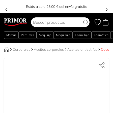
Estás a solo 25,00 € del envío gratuito
Ir al contenido
Marcas
Perfumes
Maq. lujo
Maquillaje
Cosm. lujo
Cosmética
Corporales
Aceites corporales
Aceites antiestrías
Cocoa B