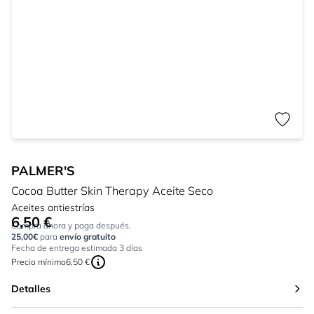
PALMER'S
Cocoa Butter Skin Therapy Aceite Seco
Aceites antiestrías
6,50 €
Tan bajo como:
Compra ahora y paga después.
25,00€
para
envío gratuito
Fecha de entrega estimada 3 días
Precio mínimo
6,50 €
Detalles