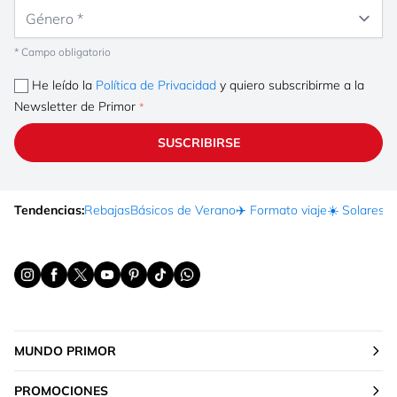
Género
* Campo obligatorio
He leído la
Política de Privacidad
y quiero subscribirme a la
Newsletter de Primor
SUSCRIBIRSE
Tendencias:
Rebajas
Básicos de Verano
✈️ Formato viaje
☀️ Solares
Ma
MUNDO PRIMOR
PROMOCIONES