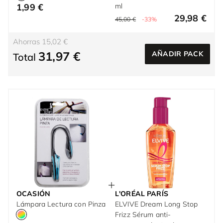
1,99 €
ml
29,98 €
45,00 €
-33%
Ahorras 15,02 €
31,97 €
AÑADIR PACK
Total
OCASIÓN
L'ORÉAL PARÍS
Lámpara Lectura con Pinza
ELVIVE Dream Long Stop
Frizz Sérum anti-