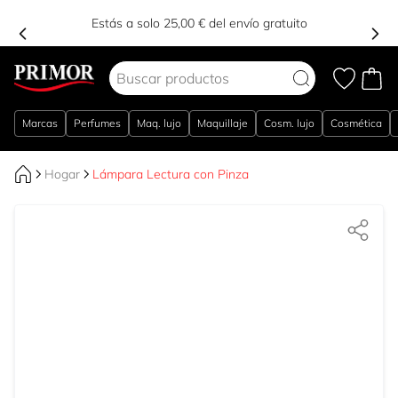
Estás a solo 25,00 € del envío gratuito
Ir al contenido
Marcas
Perfumes
Maq. lujo
Maquillaje
Cosm. lujo
Cosmética
Hogar
Lámpara Lectura con Pinza