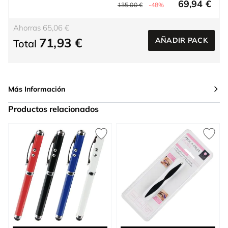
69,94 €
135,00 €
-48%
Ahorras 65,06 €
71,93 €
AÑADIR PACK
Total
Más Información
Productos relacionados
Press to skip carousel