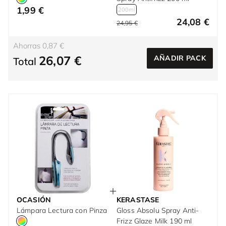
1,99 €
200ml
24,08 €
24,95 €
Ahorras 0,87 €
26,07 €
AÑADIR PACK
Total
OCASIÓN
KERASTASE
Lámpara Lectura con Pinza
Gloss Absolu Spray Anti-
Frizz Glaze Milk 190 ml