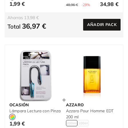
1,99 €
34,98 €
48,96 €
-29%
Ahorras 13,98 €
36,97 €
AÑADIR PACK
Total
OCASIÓN
AZZARO
Lámpara Lectura con Pinza
Azzaro Pour Homme EDT
200 ml
1,99 €
200ml
100ml