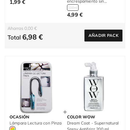
1,99 €
encrespamiento sin
aclarado 100 ml
100ml
4,99 €
Ahorras 0,00 €
6,98 €
AÑADIR PACK
Total
OCASIÓN
COLOR WOW
Lámpara Lectura con Pinza
Dream Coat - Supernatural
Spray Antifrizz 200 ml