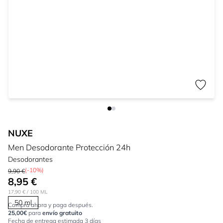
NUXE
Men Desodorante Protección 24h
Desodorantes
(-10%)
9,90 €
8,95 €
17,90 €
/ 100 ML
50 ml
Compra ahora y paga después.
25,00€
para
envío gratuito
Fecha de entrega estimada 3 días