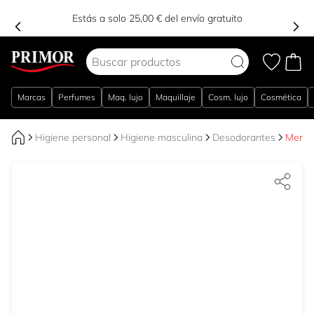
Estás a solo 25,00 € del envío gratuito
Ir al contenido
Marcas
Perfumes
Maq. lujo
Maquillaje
Cosm. lujo
Cosmética
Higiene personal
Higiene masculina
Desodorantes
Men D