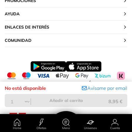
PROMOCIONES
AYUDA
ENLACES DE INTERÉS
COMUNIDAD
CAMBIAR TU UBICACIÓN
No está disponible
Avísame por email
Península y Baleares
Añadir al carrito
8,95 €
Home
Ofertas
Menú
Universos
Cuenta