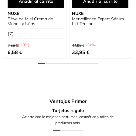
Añadir al carrito
Añadir al carrito
NUXE
NUXE
Rêve de Miel Crema de
Merveillance Expert Sérum
Manos y Uñas
Lift Tensor
(7)
Precio habitual
Precio habitual
(-13%)
(-24%)
7,55 €
44,95 €
Precio especial
Precio especial
6,58 €
33,95 €
Ventajas Primor
Tarjetas regalo
Acierta con lo mejor en perfumes, cosmética y miles de
productos más.