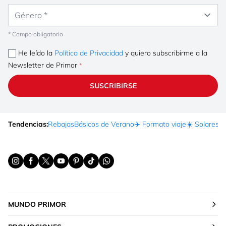
Género
* Campo obligatorio
He leído la
Política de Privacidad
y quiero subscribirme a la
Newsletter de Primor
SUSCRIBIRSE
Tendencias:
Rebajas
Básicos de Verano
✈️ Formato viaje
☀️ Solares
Ma
MUNDO PRIMOR