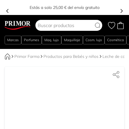
Estás a solo 25,00 € del envío gratuito
Ir al contenido
Marcas
Perfumes
Maq. lujo
Maquillaje
Cosm. lujo
Cosmética
Primor Farma
Productos para Bebés y niños
Leche de cont