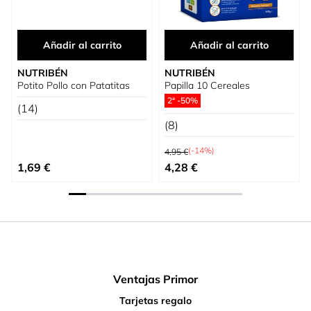
Añadir al carrito
Añadir al carrito
NUTRIBÉN
NUTRIBÉN
Potito Pollo con Patatitas
Papilla 10 Cereales
2ª -50%
(14)
(8)
Precio habitual
(-14%)
4,95 €
Precio especial
1,69 €
4,28 €
Ventajas Primor
Tarjetas regalo