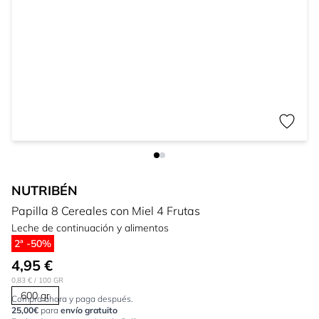
NUTRIBÉN
Papilla 8 Cereales con Miel 4 Frutas
Leche de continuación y alimentos
2ª -50%
4,95 €
0,83 €
/ 100 GR
600 gr
Compra ahora y paga después.
25,00€
para
envío gratuito