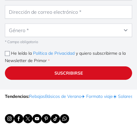
Dirección de correo electrónico
Género
* Campo obligatorio
He leído la
Política de Privacidad
y quiero subscribirme a la
Newsletter de Primor
SUSCRIBIRSE
Tendencias:
Rebajas
Básicos de Verano
✈️ Formato viaje
☀️ Solares
Ma