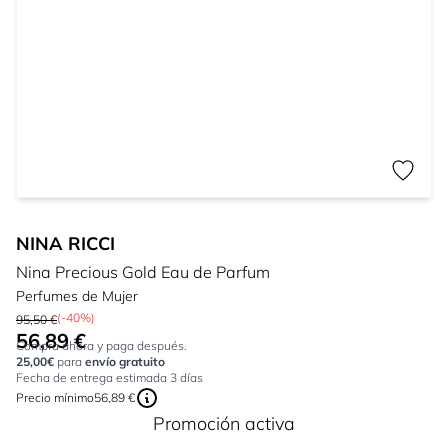
NINA RICCI
Nina Precious Gold Eau de Parfum
Perfumes de Mujer
(-40%)
95,50 €
56,89 €
Tan bajo como:
Compra ahora y paga después.
25,00€
para
envío gratuito
Fecha de entrega estimada 3 días
Precio mínimo
56,89 €
Promoción activa