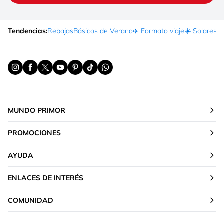
Tendencias:
Rebajas
Básicos de Verano
✈️ Formato viaje
☀️ Solares
Ma
MUNDO PRIMOR
PROMOCIONES
AYUDA
ENLACES DE INTERÉS
COMUNIDAD