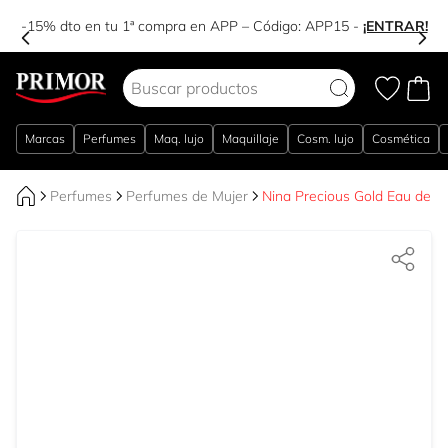
-15% dto en tu 1ª compra en APP – Código:
APP15
-
¡ENTRAR!
Ir al contenido
Marcas
Perfumes
Maq. lujo
Maquillaje
Cosm. lujo
Cosmética
Perfumes
Perfumes de Mujer
Nina Precious Gold Eau de P