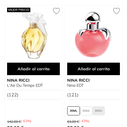
Press to skip carousel
MEJOR PRECIO
Añadir al carrito
Añadir al carrito
NINA RICCI
NINA RICCI
L'Air Du Temps EDT
Nina EDT
(122)
(121)
30
50
80
Precio habitual
Precio habitual
(-63%)
(-43%)
142,00 €
63,00 €
Precio especial
Tan bajo como