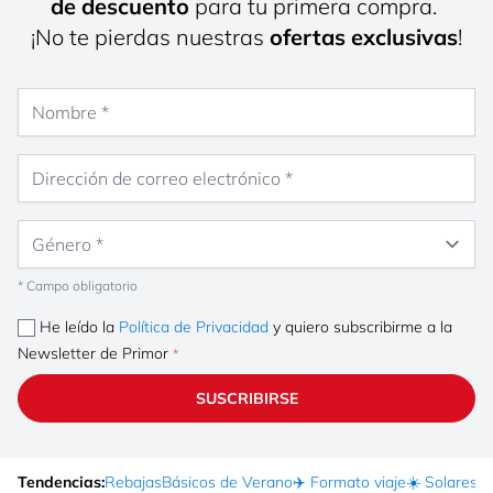
de descuento
para tu primera compra.
¡No te pierdas nuestras
ofertas exclusivas
!
Nombre
Dirección de correo electrónico
Género
* Campo obligatorio
He leído la
Política de Privacidad
y quiero subscribirme a la
Newsletter de Primor
SUSCRIBIRSE
Tendencias:
Rebajas
Básicos de Verano
✈️ Formato viaje
☀️ Solares
Ma