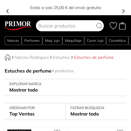
Estás a solo 25,00 € del envío gratuito
Ir al contenido
Marcas
Perfumes
Maq. lujo
Maquillaje
Cosm. lujo
Cosmética
Narciso Rodriguez
Estuches
Estuches de perfume
Estuches de perfume
4 productos
EXPLORAR MARCA
Mostrar todo
ORDENAR POR
FILTRAR BÚSQUEDA
Top Ventas
Mostrar todo