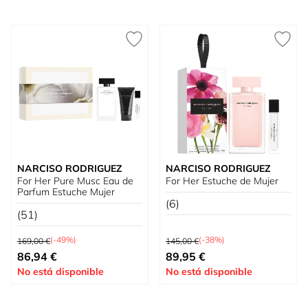
NARCISO RODRIGUEZ
NARCISO RODRIGUEZ
For Her Pure Musc Eau de
For Her Estuche de Mujer
Parfum Estuche Mujer
(6)
(51)
Precio habitual
Precio habitual
(-49%)
(-38%)
169,00 €
145,00 €
Tan bajo como
Precio especial
86,94 €
89,95 €
No está disponible
No está disponible