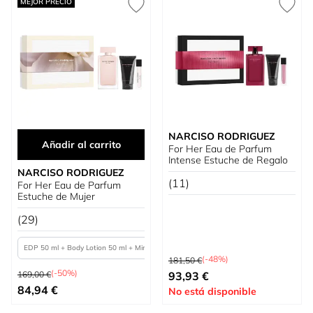
MEJOR PRECIO
NARCISO RODRIGUEZ
Añadir al carrito
For Her Eau de Parfum
Intense Estuche de Regalo
NARCISO RODRIGUEZ
(11)
For Her Eau de Parfum
Estuche de Mujer
(29)
EDP 50 ml + Body Lotion 50 ml + Mini
Precio habitual
(-48%)
181,50 €
Precio habitual
EDP 100 ml + Body Lotion 50 ml + Mini
Tan bajo como
(-50%)
169,00 €
93,93 €
Tan bajo como
84,94 €
No está disponible
EDP 100 ml + Body Lotion 50 ml + Mini 10 ml