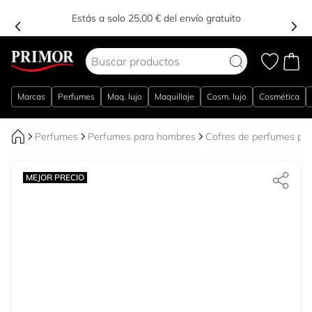
Estás a solo 25,00 € del envío gratuito
Ir al contenido
Marcas
Perfumes
Maq. lujo
Maquillaje
Cosm. lujo
Cosmética
Perfumes
Perfumes para hombres
Cofres de perfumes pa
MEJOR PRECIO