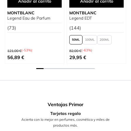
Añadir al carrito
Añadir al carrito
MONTBLANC
MONTBLANC
Legend Eau de Parfum
Legend EDT
(73)
(144)
50
100
200
Precio habitual
Precio habitual
(-53%)
(-63%)
121,00 €
82,00 €
Precio especial
Tan bajo como
56,89 €
29,95 €
Ventajas Primor
Tarjetas regalo
Acierta con lo mejor en perfumes, cosmética y miles de
productos más.