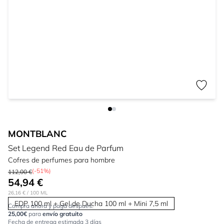
MONTBLANC
Set Legend Red Eau de Parfum
Cofres de perfumes para hombre
(-51%)
112,00 €
54,94 €
26,16 €
/ 100 ML
EDP 100 ml + Gel de Ducha 100 ml + Mini 7,5 ml
Compra ahora y paga después.
25,00€
para
envío gratuito
Fecha de entrega estimada 3 días