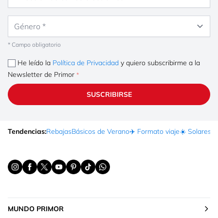
Género
* Campo obligatorio
He leído la
Política de Privacidad
y quiero subscribirme a la
Newsletter de Primor
SUSCRIBIRSE
Tendencias:
Rebajas
Básicos de Verano
✈️ Formato viaje
☀️ Solares
Ma
MUNDO PRIMOR