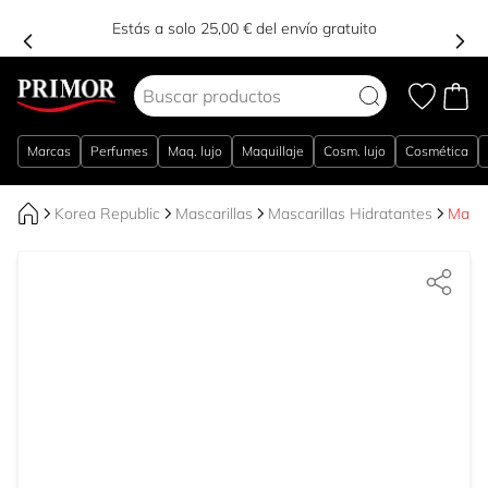
Estás a solo 25,00 € del envío gratuito
Ir al contenido
Marcas
Perfumes
Maq. lujo
Maquillaje
Cosm. lujo
Cosmética
Korea Republic
Mascarillas
Mascarillas Hidratantes
Masca