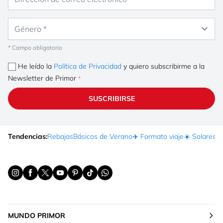
Género
* Campo obligatorio
He leído la
Política de Privacidad
y quiero subscribirme a la
Newsletter de Primor
SUSCRIBIRSE
Tendencias:
Rebajas
Básicos de Verano
✈️ Formato viaje
☀️ Solares
Ma
MUNDO PRIMOR