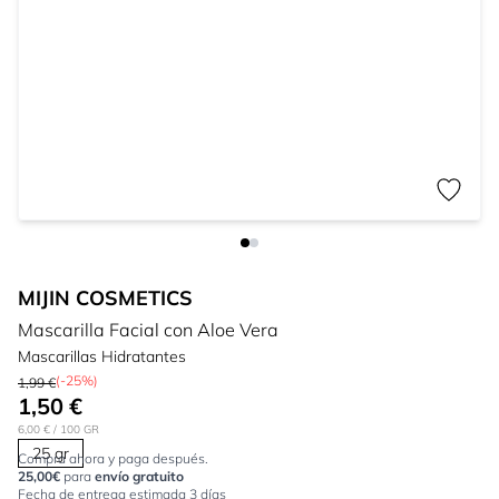
MIJIN COSMETICS
Mascarilla Facial con Aloe Vera
Mascarillas Hidratantes
(-25%)
1,99 €
1,50 €
6,00 €
/ 100 GR
25 gr
Compra ahora y paga después.
25,00€
para
envío gratuito
Fecha de entrega estimada 3 días