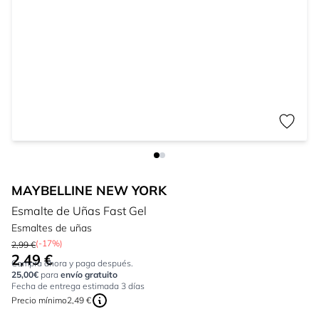
MAYBELLINE NEW YORK
Esmalte de Uñas Fast Gel
Esmaltes de uñas
(-17%)
2,99 €
2,49 €
Tan bajo como:
Compra ahora y paga después.
25,00€
para
envío gratuito
Fecha de entrega estimada 3 días
Precio mínimo
2,49 €