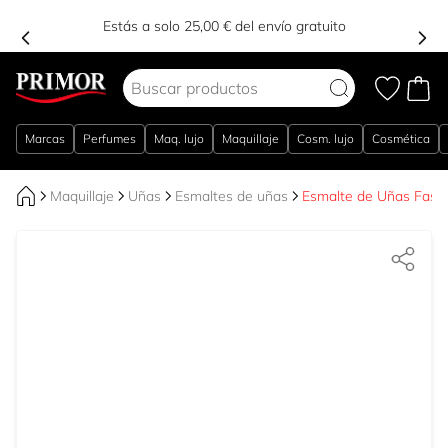
Estás a solo 25,00 € del envío gratuito
Ir al contenido
Marcas
Perfumes
Maq. lujo
Maquillaje
Cosm. lujo
Cosmética
Maquillaje
Uñas
Esmaltes de uñas
Esmalte de Uñas Fast 