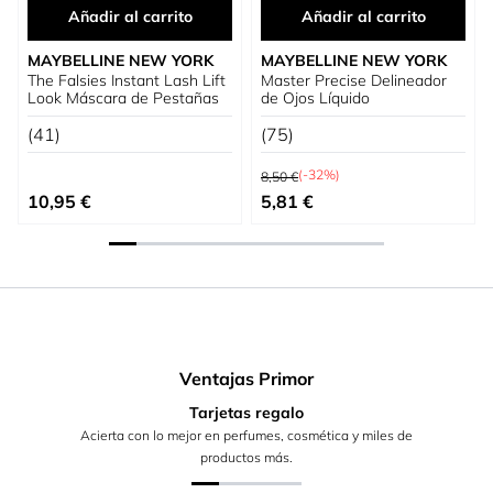
Añadir al carrito
Añadir al carrito
MAYBELLINE NEW YORK
MAYBELLINE NEW YORK
The Falsies Instant Lash Lift
Master Precise Delineador
Look Máscara de Pestañas
de Ojos Líquido
(41)
(75)
Precio habitual
(-32%)
8,50 €
Precio especial
10,95 €
5,81 €
Ventajas Primor
Tarjetas regalo
Acierta con lo mejor en perfumes, cosmética y miles de
productos más.