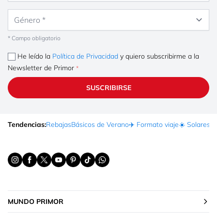
Género
* Campo obligatorio
He leído la
Política de Privacidad
y quiero subscribirme a la
Newsletter de Primor
SUSCRIBIRSE
Tendencias:
Rebajas
Básicos de Verano
✈️ Formato viaje
☀️ Solares
Ma
MUNDO PRIMOR