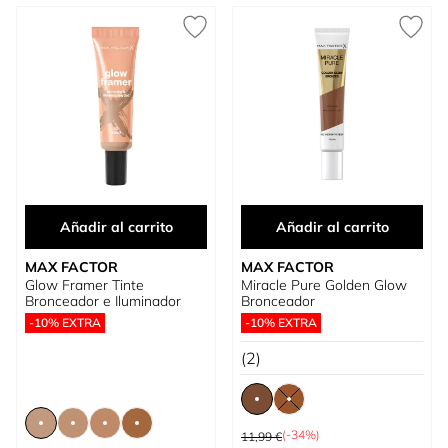
Añadir al carrito
Añadir al carrito
MAX FACTOR
MAX FACTOR
Glow Framer Tinte
Miracle Pure Golden Glow
Bronceador e Iluminador
Bronceador
-10% EXTRA
-10% EXTRA
(2)
Precio habitual
(-34%)
11,99 €