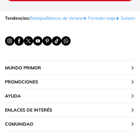
Tendencias:
Rebajas
Básicos de Verano
✈️ Formato viaje
☀️ Solares
Ma
MUNDO PRIMOR
PROMOCIONES
AYUDA
ENLACES DE INTERÉS
COMUNIDAD