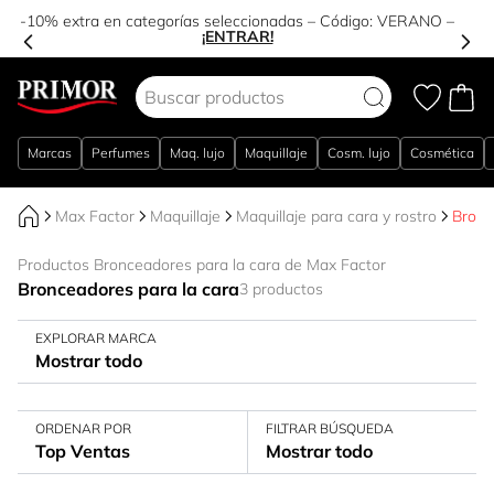
-10% extra en categorías seleccionadas – Código:
VERANO
–
¡ENTRAR!
Ir al contenido
Marcas
Perfumes
Maq. lujo
Maquillaje
Cosm. lujo
Cosmética
Max Factor
Maquillaje
Maquillaje para cara y rostro
Bronc
Productos Bronceadores para la cara de Max Factor
Bronceadores para la cara
3 productos
EXPLORAR MARCA
Mostrar todo
ORDENAR POR
FILTRAR BÚSQUEDA
Top Ventas
Mostrar todo