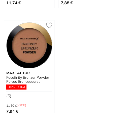
Tan bajo como
Tan bajo como
11,74 €
7,88 €
MAX FACTOR
Facefinity Bronzer Powder
Polvos Bronceadores
-10% EXTRA
(5)
Precio habitual
(-31%)
11,50 €
Precio especial
7,94 €