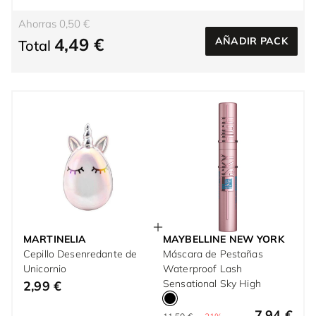
Ahorras 0,50 €
4,49 €
AÑADIR PACK
Total
MARTINELIA
MAYBELLINE NEW YORK
Cepillo Desenredante de
Máscara de Pestañas
Unicornio
Waterproof Lash
Sensational Sky High
2,99 €
7,94 €