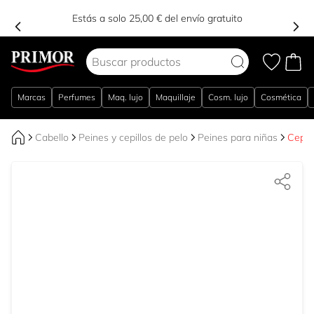
Estás a solo 25,00 € del envío gratuito
Ir al contenido
Marcas
Perfumes
Maq. lujo
Maquillaje
Cosm. lujo
Cosmética
Cabello
Peines y cepillos de pelo
Peines para niñas
Cepil