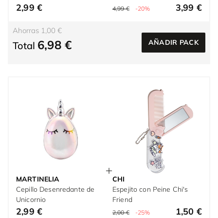
2,99 €
3,99 €
4,99 €
-20%
Ahorras 1,00 €
6,98 €
AÑADIR PACK
Total
MARTINELIA
CHI
Cepillo Desenredante de
Espejito con Peine Chi's
Unicornio
Friend
2,99 €
1,50 €
2,00 €
-25%