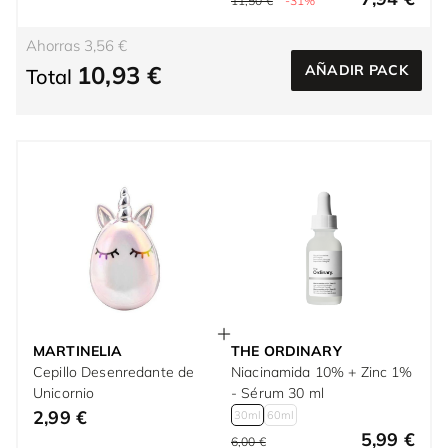
11,50 €
-31%
Ahorras 3,56 €
10,93 €
AÑADIR PACK
Total
MARTINELIA
THE ORDINARY
Cepillo Desenredante de
Niacinamida 10% + Zinc 1%
Unicornio
- Sérum 30 ml
2,99 €
30ml
60ml
5,99 €
6,00 €