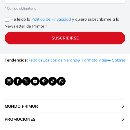
* Campo obligatorio
He leído la
Política de Privacidad
y quiero subscribirme a la
Newsletter de Primor
SUSCRIBIRSE
Tendencias:
Rebajas
Básicos de Verano
✈️ Formato viaje
☀️ Solares
Ma
MUNDO PRIMOR
PROMOCIONES