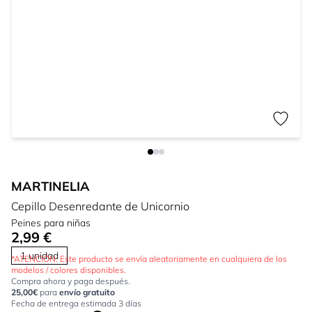
MARTINELIA
Cepillo Desenredante de Unicornio
Peines para niñas
2,99 €
1 unidad
*ATENCIÓN: Este producto se envía aleatoriamente en cualquiera de los
modelos / colores disponibles.
Compra ahora y paga después.
25,00€
para
envío gratuito
Fecha de entrega estimada 3 días