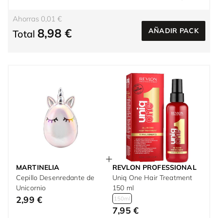
Ahorras 0,01 €
8,98 €
AÑADIR PACK
Total
MARTINELIA
REVLON PROFESSIONAL
Cepillo Desenredante de
Uniq One Hair Treatment
Unicornio
150 ml
2,99 €
150ml
7,95 €