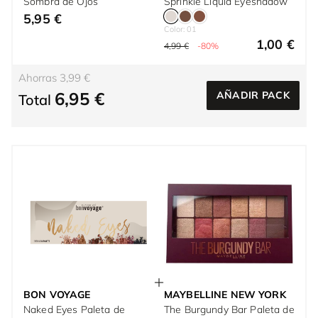
Sombra de Ojos
Sprinkle Liquid Eyeshadow
5,95 €
Color: 01
1,00 €
4,99 €
-80%
Ahorras 3,99 €
6,95 €
AÑADIR PACK
Total
BON VOYAGE
MAYBELLINE NEW YORK
Naked Eyes Paleta de
The Burgundy Bar Paleta de