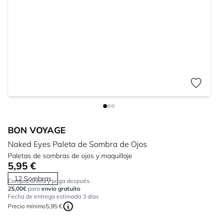
BON VOYAGE
Naked Eyes Paleta de Sombra de Ojos
Paletas de sombras de ojos y maquillaje
5,95 €
12 Sombras
Compra ahora y paga después.
25,00€
para
envío gratuito
Fecha de entrega estimada 3 días
Precio mínimo
5,95 €