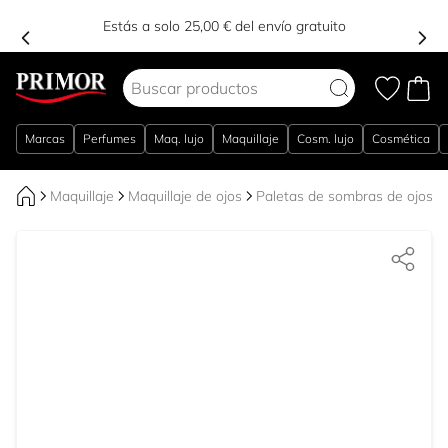
Estás a solo 25,00 € del envío gratuito
Ir al contenido
Marcas
Perfumes
Maq. lujo
Maquillaje
Cosm. lujo
Cosmética
Maquillaje
Maquillaje de ojos
Paletas de sombras de ojos y 