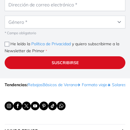
Dirección de correo electrónico
Género
* Campo obligatorio
He leído la
Política de Privacidad
y quiero subscribirme a la
Newsletter de Primor
SUSCRIBIRSE
Tendencias:
Rebajas
Básicos de Verano
✈️ Formato viaje
☀️ Solares
Ma