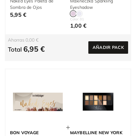
Naked Eyes Paleta de
Maxineczka Sparkling
Sombra de Ojos
Eyeshadow
5,95 €
Color: 01
1,00 €
Ahorras 0,00 €
6,95 €
AÑADIR PACK
Total
BON VOYAGE
MAYBELLINE NEW YORK