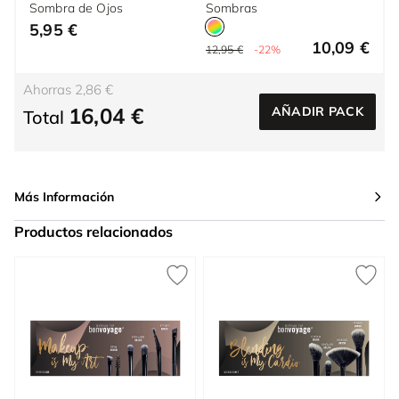
Sombra de Ojos
Sombras
5,95 €
10,09 €
12,95 €
-22%
Ahorras 2,86 €
16,04 €
AÑADIR PACK
Total
Más Información
Productos relacionados
Press to skip carousel