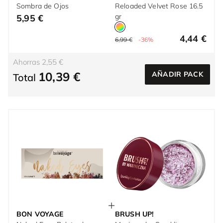
Sombra de Ojos
Reloaded Velvet Rose 16.5
gr
5,95 €
4,44 €
6,99 €
-36%
Ahorras 2,55 €
10,39 €
AÑADIR PACK
Total
BON VOYAGE
BRUSH UP!