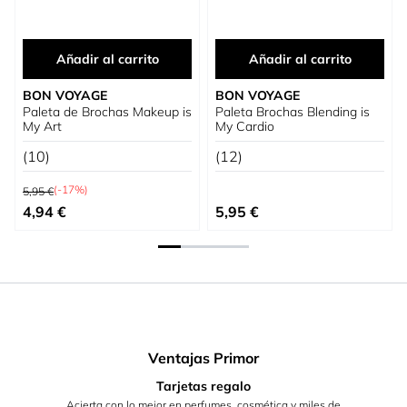
Añadir al carrito
Añadir al carrito
BON VOYAGE
BON VOYAGE
Paleta de Brochas Makeup is
Paleta Brochas Blending is
My Art
My Cardio
(10)
(12)
Precio habitual
(-17%)
5,95 €
Precio especial
4,94 €
5,95 €
Ventajas Primor
Tarjetas regalo
Acierta con lo mejor en perfumes, cosmética y miles de