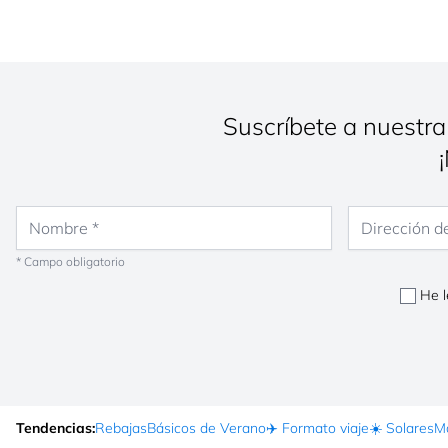
Suscríbete a nuestra
Nombre
Dirección de co
* Campo obligatorio
He l
Tendencias:
Rebajas
Básicos de Verano
✈️ Formato viaje
☀️ Solares
Ma