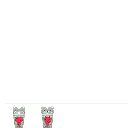
View larger image
View larger image