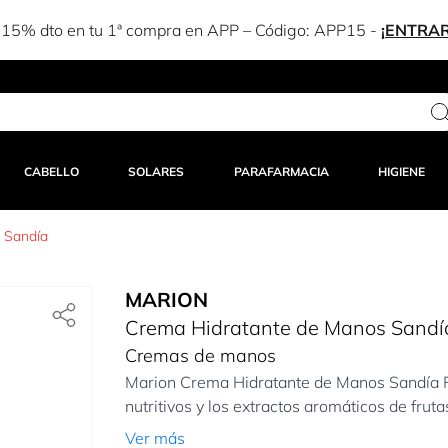
Estás a solo 25,00 € del envío gratuito
CABELLO
SOLARES
PARAFARMACIA
HIGIENE
 Sandía
MARION
Crema Hidratante de Manos Sandí
Cremas de manos
Marion Crema Hidratante de Manos Sandía Fu
nutritivos y los extractos aromáticos de frutas
Ver más