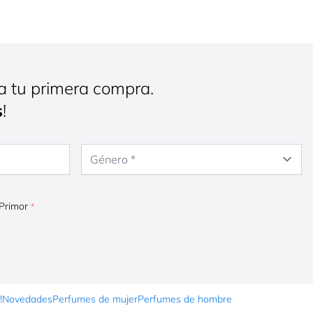
a tu primera compra.
s
!
Género
 Primor
!
Novedades
Perfumes de mujer
Perfumes de hombre