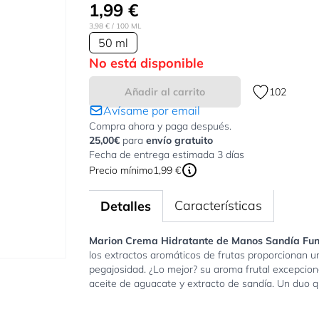
1,99 €
3,98 €
/ 100 ML
50 ml
No está disponible
Añadir al carrito
102
Avísame por email
Compra ahora y paga después.
25,00€
para
envío gratuito
Fecha de entrega estimada 3 días
Precio mínimo
1,99 €
Características
Detalles
Marion Crema Hidratante de Manos Sandía Fu
los extractos aromáticos de frutas proporcionan u
pegajosidad. ¿Lo mejor? su aroma frutal excepcion
aceite de aguacate y extracto de sandía. Un duo q