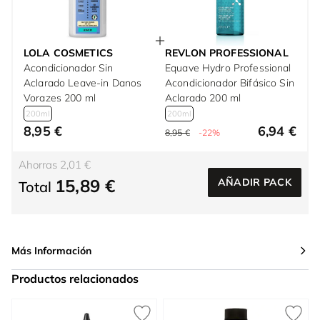
LOLA COSMETICS
REVLON PROFESSIONAL
Acondicionador Sin
Equave Hydro Professional
Aclarado Leave-in Danos
Acondicionador Bifásico Sin
Vorazes 200 ml
Aclarado 200 ml
200ml
200ml
8,95 €
6,94 €
8,95 €
-22%
Ahorras 2,01 €
15,89 €
AÑADIR PACK
Total
Más Información
Productos relacionados
Press to skip carousel