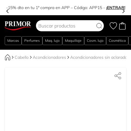
-15% dto en tu 1ª compra en APP – Código:
APP15
-
¡ENTRAR!
Ir al contenido
Marcas
Perfumes
Maq. lujo
Maquillaje
Cosm. lujo
Cosmética
Cabello
Acondicionadores
Acondicionadores sin aclarado