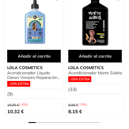
Añadir al carrito
Añadir al carrito
LOLA COSMETICS
LOLA COSMETICS
Acondicionador Líquido
Acondicionador Morte Súbita
Danos Vorazes Reparación
-10% EXTRA
Inmediata
-10% EXTRA
(33)
(9)
Precio habitual
Precio habitual
(-6%)
(-9%)
10,95 €
8,95 €
Precio especial
Precio especial
10,32 €
8,15 €