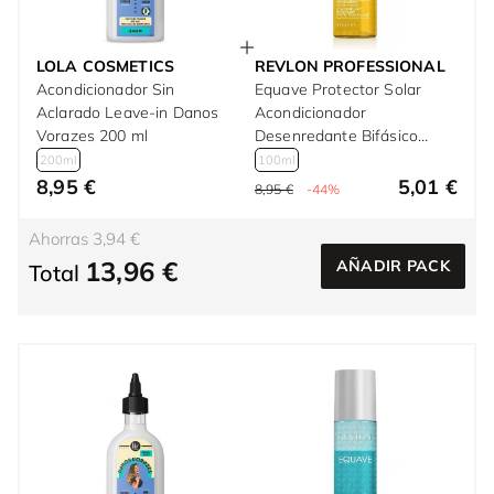
LOLA COSMETICS
REVLON PROFESSIONAL
Acondicionador Sin
Equave Protector Solar
Aclarado Leave-in Danos
Acondicionador
Vorazes 200 ml
Desenredante Bifásico
Profesional 100 ml
200ml
100ml
8,95 €
5,01 €
8,95 €
-44%
Ahorras 3,94 €
13,96 €
AÑADIR PACK
Total