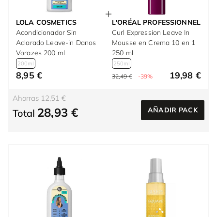
LOLA COSMETICS
L'ORÉAL PROFESSIONNEL
Acondicionador Sin
Curl Expression Leave In
Aclarado Leave-in Danos
Mousse en Crema 10 en 1
Vorazes 200 ml
250 ml
200ml
250ml
8,95 €
19,98 €
32,49 €
-39%
Ahorras 12,51 €
28,93 €
AÑADIR PACK
Total