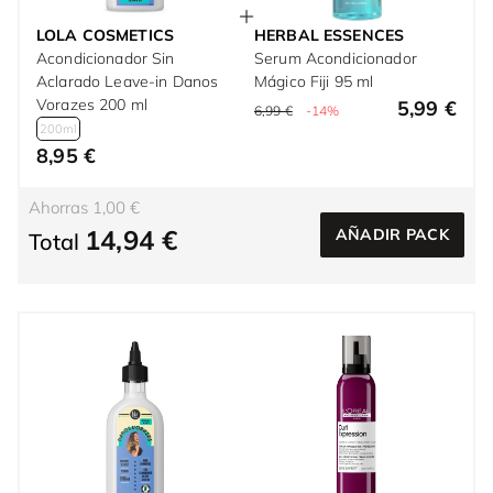
LOLA COSMETICS
HERBAL ESSENCES
Acondicionador Sin
Serum Acondicionador
Aclarado Leave-in Danos
Mágico Fiji 95 ml
Vorazes 200 ml
5,99 €
6,99 €
-14%
200ml
8,95 €
Ahorras 1,00 €
14,94 €
AÑADIR PACK
Total