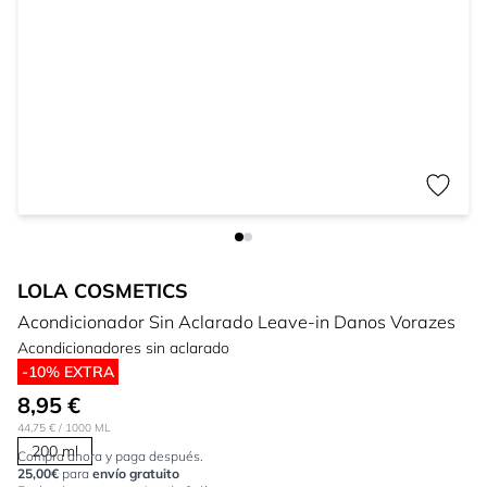
LOLA COSMETICS
Acondicionador Sin Aclarado Leave-in Danos Vorazes
Acondicionadores sin aclarado
-10% EXTRA
8,95 €
44,75 €
/ 1000 ML
200 ml
Compra ahora y paga después.
25,00€
para
envío gratuito