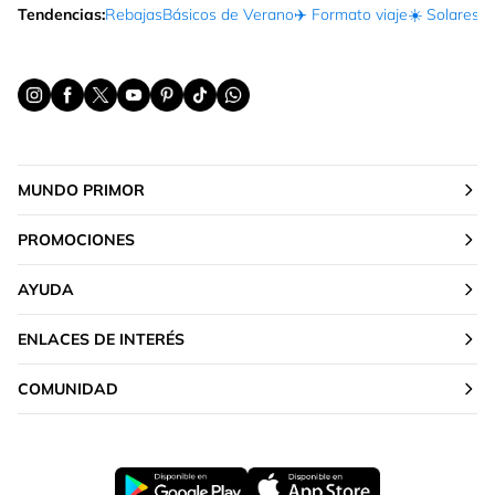
Tendencias:
Rebajas
Básicos de Verano
✈️ Formato viaje
☀️ Solares
Ma
MUNDO PRIMOR
PROMOCIONES
AYUDA
ENLACES DE INTERÉS
COMUNIDAD