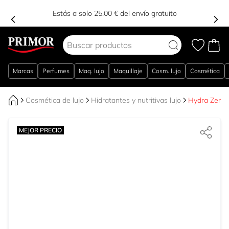
Estás a solo 25,00 € del envío gratuito
Ir al contenido
Marcas
Perfumes
Maq. lujo
Maquillaje
Cosm. lujo
Cosmética
Cosmética de lujo
Hidratantes y nutritivas lujo
Hydra Zen G
MEJOR PRECIO