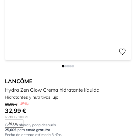
LANCÔME
Hydra Zen Glow Crema hidratante líquida
Hidratantes y nutritivas lujo
(-45%)
60,00 €
32,99 €
65,98 €
/ 100 ML
50 ml
Compra ahora y paga después.
25,00€
para
envío gratuito
Fecha de entrega estimada 3 días