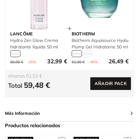
LANCÔME
BIOTHERM
Hydra Zen Glow Crema
Biotherm Aquasource Hyalu
hidratante líquida 50 ml
Plump Gel Hidratante 50 ml
50ml
50ml
75ml
32,99 €
26,49 €
60,00 €
-45%
51,00 €
-48%
Ahorras 51,52 €
59,48 €
AÑADIR PACK
Total
Más Información
Productos relacionados
Press to skip carousel