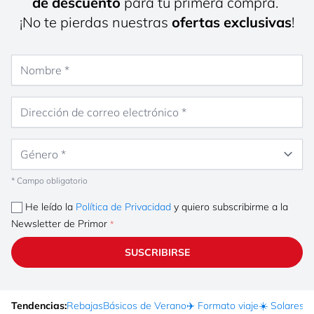
de descuento
para tu primera compra.
¡No te pierdas nuestras
ofertas exclusivas
!
Nombre
Dirección de correo electrónico
Género
* Campo obligatorio
He leído la
Política de Privacidad
y quiero subscribirme a la
Newsletter de Primor
SUSCRIBIRSE
Tendencias:
Rebajas
Básicos de Verano
✈️ Formato viaje
☀️ Solares
Ma