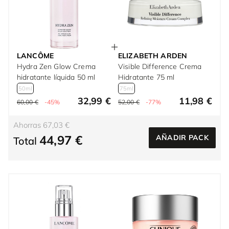
LANCÔME
ELIZABETH ARDEN
Hydra Zen Glow Crema
Visible Difference Crema
hidratante líquida 50 ml
Hidratante 75 ml
50ml
75ml
32,99 €
11,98 €
60,00 €
-45%
52,00 €
-77%
Ahorras 67,03 €
44,97 €
AÑADIR PACK
Total