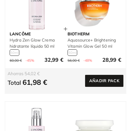
LANCÔME
BIOTHERM
Hydra Zen Glow Crema
Aquasource+ Brightening
hidratante líquida 50 ml
Vitamin Glow Gel 50 ml
50ml
50ml
32,99 €
28,99 €
60,00 €
-45%
56,00 €
-48%
Ahorras 54,02 €
61,98 €
AÑADIR PACK
Total