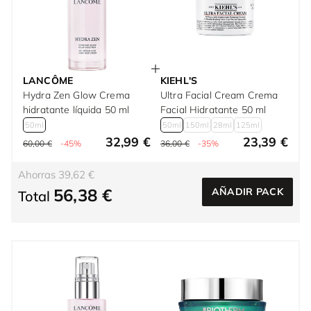
LANCÔME
KIEHL'S
Hydra Zen Glow Crema
Ultra Facial Cream Crema
hidratante líquida 50 ml
Facial Hidratante 50 ml
50ml
50ml
150ml
28ml
125ml
32,99 €
23,39 €
60,00 €
-45%
36,00 €
-35%
Ahorras 39,62 €
56,38 €
AÑADIR PACK
Total