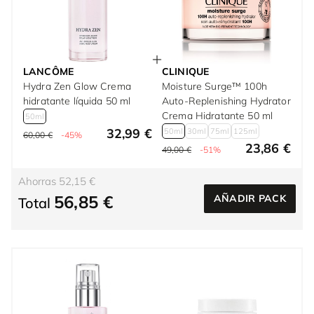
LANCÔME
CLINIQUE
Hydra Zen Glow Crema
Moisture Surge™ 100h
hidratante líquida 50 ml
Auto-Replenishing Hydrator
Crema Hidratante 50 ml
50ml
32,99 €
50ml
30ml
75ml
125ml
60,00 €
-45%
23,86 €
49,00 €
-51%
Ahorras 52,15 €
56,85 €
AÑADIR PACK
Total