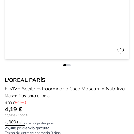
L'ORÉAL PARÍS
ELVIVE Aceite Extraordinario Coco Mascarilla Nutritiva
Mascarillas para el pelo
(-16%)
4,99 €
4,19 €
13,97 €
/ 1000 ML
300 ml
Compra ahora y paga después.
25,00€
para
envío gratuito
Fecha de entrega estimada 3 días