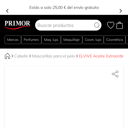
Estás a solo 25,00 € del envío gratuito
Ir al contenido
Marcas
Perfumes
Maq. lujo
Maquillaje
Cosm. lujo
Cosmética
Cabello
Mascarillas para el pelo
ELVIVE Aceite Extraordinar