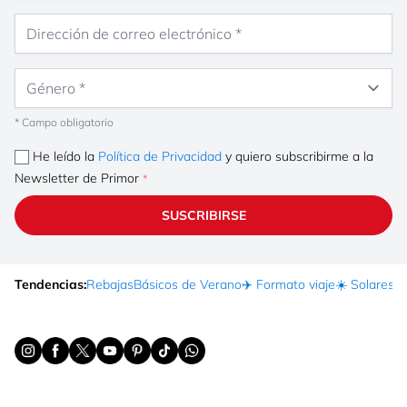
Dirección de correo electrónico
Género
* Campo obligatorio
He leído la
Política de Privacidad
y quiero subscribirme a la
Newsletter de Primor
SUSCRIBIRSE
Tendencias:
Rebajas
Básicos de Verano
✈️ Formato viaje
☀️ Solares
Ma