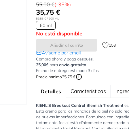
55,00 €
(-35%)
35,75 €
59,58 €
/ 100 ML
60 ml
No está disponible
Añadir al carrito
153
Avísame por email
Compra ahora y paga después.
25,00€
para
envío gratuito
Fecha de entrega estimada 3 días
Precio mínimo
35,75 €
Características
Ingre
Detalles
KIEHL'S Breakout Control Blemish Treatment
es 
Esta crema para las manchas de la piel no solo re
de nuevas imperfecciones. Formulado con ingredient
tratamiento facial está clínicamente demostrado pa
El tratamiento facial Breakout Control Blemish de 