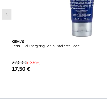
KIEHL'S
Facial Fuel Energizing Scrub Exfoliante Facial
Precio habitual
27,00 €
(-35%)
17,50 €
Precio especial