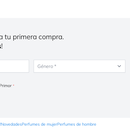
a tu primera compra.
s
!
Género
 Primor
!
Novedades
Perfumes de mujer
Perfumes de hombre