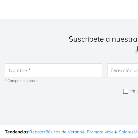
Suscríbete a nuestra
Nombre
Dirección de co
* Campo obligatorio
He l
Tendencias:
Rebajas
Básicos de Verano
✈️ Formato viaje
☀️ Solares
Ma