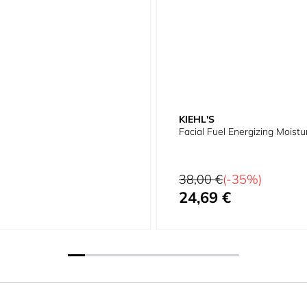
KIEHL'S
Facial Fuel Energizing Moist
Precio habitual
38,00 €
(-35%)
24,69 €
Precio especial