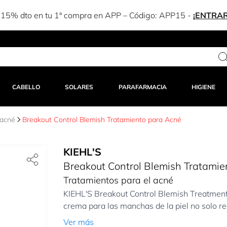
-15% dto en tu 1ª compra en APP – Código:
APP15
-
¡ENTRAR
CABELLO
SOLARES
PARAFARMACIA
HIGIENE
 acné
Breakout Control Blemish Tratamiento para Acné
KIEHL'S
Breakout Control Blemish Tratamie
Tratamientos para el acné
KIEHL'S Breakout Control Blemish Treatment e
crema para las manchas de la piel no solo red
Ver más