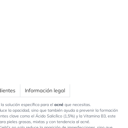
dientes
Información legal
la solución específica para el
acné
que necesitas.
duce la opacidad, sino que también ayuda a prevenir la formación
es clave como el Ácido Salicílico (1,5%) y la Vitamina B3, este
ra pieles grasas, mixtas y con tendencia al acné.
Kiehl’s no solo reduce la aparición de imperfecciones, sino que