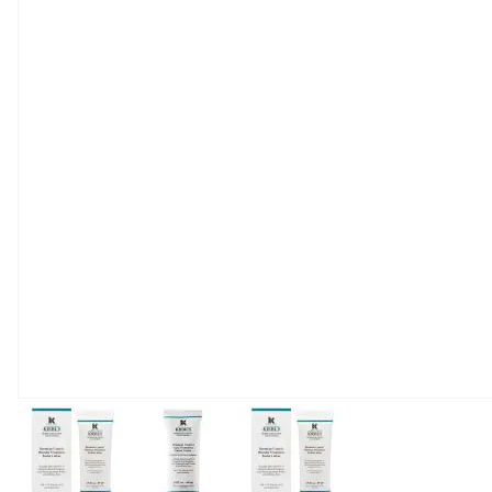
View larger image
View larger image
View larger image