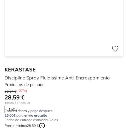
KERASTASE
Discipline Spray Fluidissime Anti-Encrespamiento
Productos de peinado
(-27%)
39,24 €
28,59 €
190,60 €
/ 1000 ML
150 ml
Compra ahora y paga después.
25,00€
para
envío gratuito
Fecha de entrega estimada 3 días
Precio mínimo
28,59 €