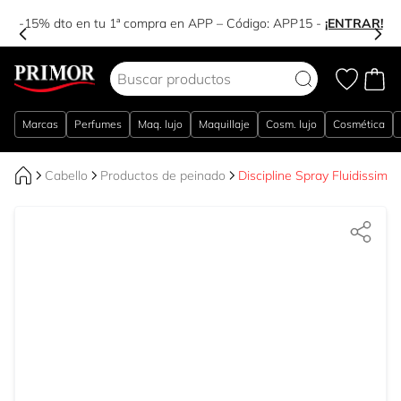
-15% dto en tu 1ª compra en APP – Código:
APP15
-
¡ENTRAR!
Ir al contenido
Marcas
Perfumes
Maq. lujo
Maquillaje
Cosm. lujo
Cosmética
Cabello
Productos de peinado
Discipline Spray Fluidissim