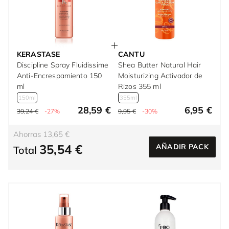
KERASTASE
CANTU
Discipline Spray Fluidissime
Shea Butter Natural Hair
Anti-Encrespamiento 150
Moisturizing Activador de
ml
Rizos 355 ml
150ml
355ml
28,59 €
6,95 €
39,24 €
-27%
9,95 €
-30%
Ahorras 13,65 €
35,54 €
AÑADIR PACK
Total