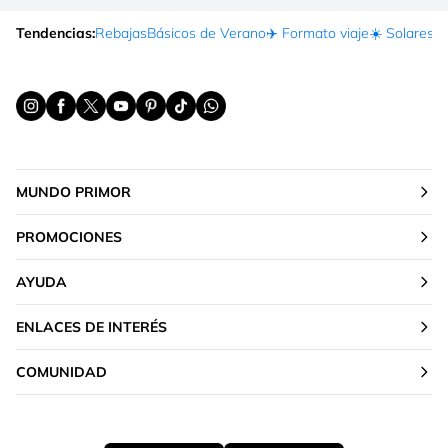
Tendencias:
Rebajas
Básicos de Verano
✈️ Formato viaje
☀️ Solares
Ma
MUNDO PRIMOR
PROMOCIONES
AYUDA
ENLACES DE INTERÉS
COMUNIDAD