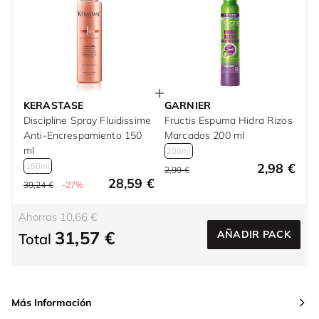
KERASTASE
GARNIER
Discipline Spray Fluidissime
Fructis Espuma Hidra Rizos
Anti-Encrespamiento 150
Marcados 200 ml
ml
200ml
2,98 €
150ml
2,99 €
28,59 €
39,24 €
-27%
Ahorras 10,66 €
31,57 €
AÑADIR PACK
Total
Más Información