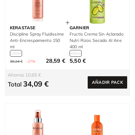
KERASTASE
GARNIER
Discipline Spray Fluidissime
Fructis Crema Sin Aclarado
Anti-Encrespamiento 150
Nutri Rizos Secado Al Aire
ml
400 ml
150ml
400ml
28,59 €
5,50 €
39,24 €
-27%
Ahorras 10,65 €
34,09 €
AÑADIR PACK
Total