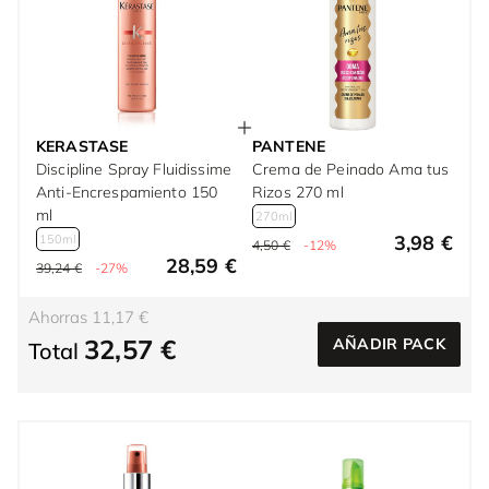
KERASTASE
PANTENE
Discipline Spray Fluidissime
Crema de Peinado Ama tus
Anti-Encrespamiento 150
Rizos 270 ml
ml
270ml
3,98 €
150ml
4,50 €
-12%
28,59 €
39,24 €
-27%
Ahorras 11,17 €
32,57 €
AÑADIR PACK
Total