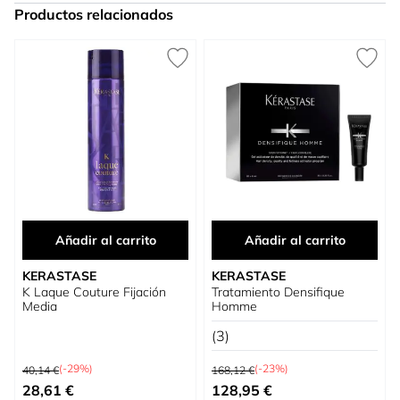
Productos relacionados
Press to skip carousel
Añadir al carrito
Añadir al carrito
KERASTASE
KERASTASE
K Laque Couture Fijación
Tratamiento Densifique
Media
Homme
(3)
Precio habitual
Precio habitual
(-29%)
(-23%)
40,14 €
168,12 €
Precio especial
Precio especial
28,61 €
128,95 €