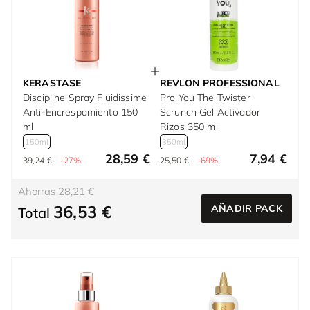
KERASTASE
REVLON PROFESSIONAL
Discipline Spray Fluidissime
Pro You The Twister
Anti-Encrespamiento 150
Scrunch Gel Activador
ml
Rizos 350 ml
150ml
350ml
28,59 €
7,94 €
39,24 €
-27%
25,50 €
-69%
Ahorras 28,21 €
36,53 €
AÑADIR PACK
Total