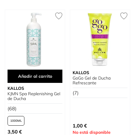
KALLOS
Añadir al carrito
GoGo Gel de Ducha
Refrescante
KALLOS
(7)
KJMN Spa Replenishing Gel
de Ducha
(68)
1000
1,00 €
Tan bajo como
3,50 €
No está disponible