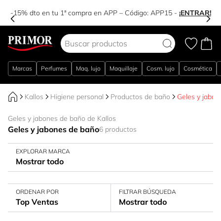
-15% dto en tu 1ª compra en APP – Código:
APP15
-
¡ENTRAR!
Ir al contenido
Marcas
Perfumes
Maq. lujo
Maquillaje
Cosm. lujo
Cosmética
Kallos
Higiene personal
Productos de baño
Geles y jabon
Geles y jabones de baño de Kallos
Geles y jabones de baño
6 productos
EXPLORAR MARCA
Mostrar todo
ORDENAR POR
FILTRAR BÚSQUEDA
Top Ventas
Mostrar todo