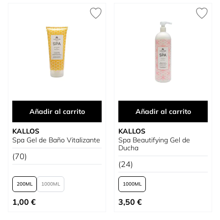
Añadir al carrito
Añadir al carrito
KALLOS
KALLOS
Spa Gel de Baño Vitalizante
Spa Beautifying Gel de
Ducha
(70)
(24)
200
1000
1000
Tan bajo como
Tan bajo como
1,00 €
3,50 €