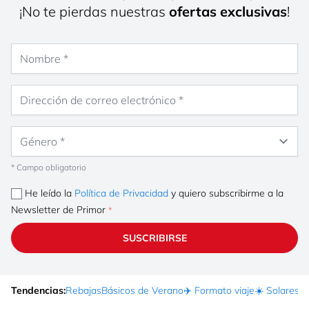
¡No te pierdas nuestras
ofertas exclusivas
!
Nombre
Dirección de correo electrónico
Género
* Campo obligatorio
He leído la
Política de Privacidad
y quiero subscribirme a la
Newsletter de Primor
SUSCRIBIRSE
Tendencias:
Rebajas
Básicos de Verano
✈️ Formato viaje
☀️ Solares
Ma