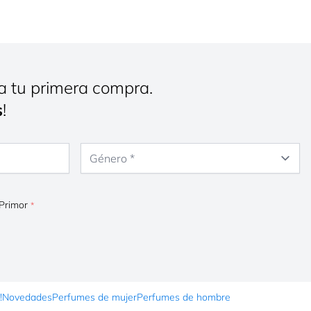
a tu primera compra.
s
!
Género
 Primor
!
Novedades
Perfumes de mujer
Perfumes de hombre