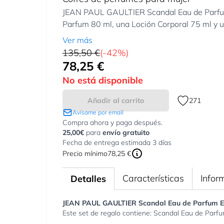
JEAN PAUL GAULTIER Scandal Eau de Parfum 
Parfum 80 ml, una Loción Corporal 75 ml y un
Ver más
135,50 €
(-42%)
78,25 €
Tan bajo como:
No está disponible
Añadir al carrito
271
Avísame por email
Compra ahora y paga después.
25,00€
para
envío gratuito
Fecha de entrega estimada 3 días
Precio mínimo
78,25 €
Características
Infor
Detalles
JEAN PAUL GAULTIER Scandal Eau de Parfum E
Este set de regalo contiene: Scandal Eau de Parfu