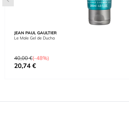
JEAN PAUL GAULTIER
Le Male Gel de Ducha
Precio habitual
40,00 €
(-48%)
20,74 €
Precio especial