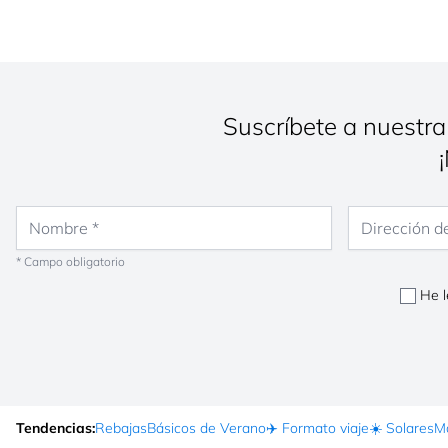
Suscríbete a nuestra
Nombre
Dirección de co
* Campo obligatorio
He l
Tendencias:
Rebajas
Básicos de Verano
✈️ Formato viaje
☀️ Solares
Ma