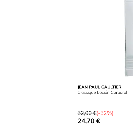
JEAN PAUL GAULTIER
Classique Loción Corporal
Precio habitual
52,00 €
(-52%)
24,70 €
Precio especial