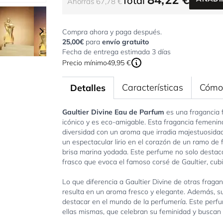
Total
Ahorras 67,78 €
r image
View larger image
View larger image
Compra ahora y paga después.
25,00€
para
envío gratuito
Fecha de entrega estimada 3 días
Precio mínimo
49,95 €
Características
Cómo 
Detalles
Gaultier Divine Eau de Parfum
es una fragancia f
icónico y es eco-amigable. Esta fragancia femenina
diversidad con un aroma que irradia majestuosidad
un espectacular lirio en el corazón de un ramo d
brisa marina yodada. Este perfume no solo destac
frasco que evoca el famoso corsé de Gaultier, cubi
Lo que diferencia a Gaultier Divine de otras fraga
resulta en un aroma fresco y elegante. Además, su
destacar en el mundo de la perfumería. Este perf
ellas mismas, que celebran su feminidad y buscan 