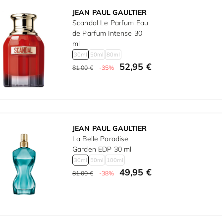
JEAN PAUL GAULTIER
Scandal Le Parfum Eau
de Parfum Intense 30
ml
30ml
50ml
80ml
52,95 €
81,00 €
-35%
JEAN PAUL GAULTIER
La Belle Paradise
Garden EDP 30 ml
30ml
50ml
100ml
49,95 €
81,00 €
-38%