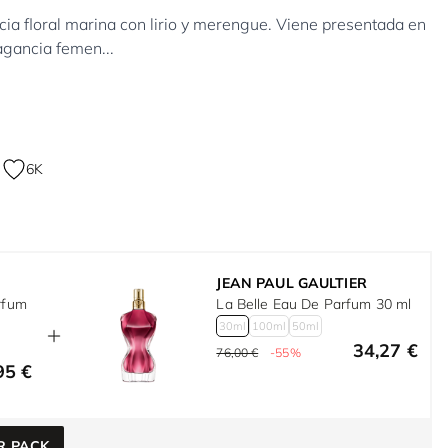
ia floral marina con lirio y merengue. Viene presentada en
agancia femen...
6K
JEAN PAUL GAULTIER
rfum
La Belle Eau De Parfum 30 ml
30ml
100ml
50ml
34,27 €
76,00 €
-55%
95 €
R PACK