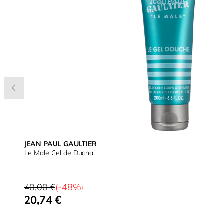
JEAN PAUL GAULTIER
Le Male Gel de Ducha
Precio habitual
40,00 €
(-48%)
20,74 €
Precio especial