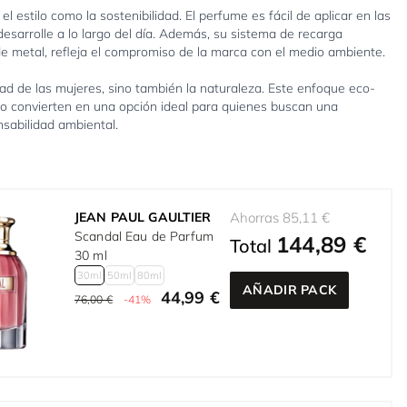
el estilo como la sostenibilidad. El perfume es fácil de aplicar en las
esarrolle a lo largo del día. Además, su sistema de recarga
e metal, refleja el compromiso de la marca con el medio ambiente.
idad de las mujeres, sino también la naturaleza. Este enfoque eco-
 lo convierten en una opción ideal para quienes buscan una
sabilidad ambiental.
JEAN PAUL GAULTIER
Ahorras 85,11 €
Scandal Eau de Parfum
144,89 €
Total
30 ml
30ml
50ml
80ml
AÑADIR PACK
44,99 €
76,00 €
-41%