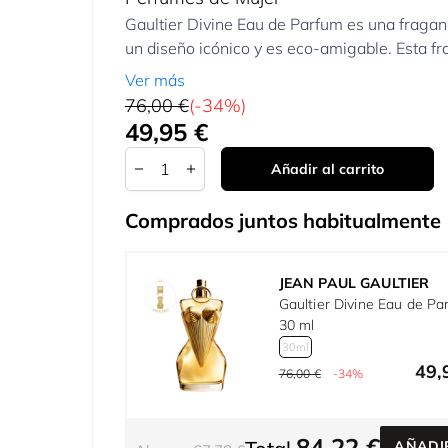
Gaultier Divine Eau de Parfum es una fraganc
un diseño icónico y es eco-amigable. Esta fr
Ver más
76,00 €
(-34%)
49,95 €
Tan bajo como:
Cantidad
Añadir al carrito
Comprados juntos habitualmente
JEAN PAUL GAULTIER
Gaultier Divine Eau de Pa
30 ml
30ml
49,
76,00 €
-34%
84,22 €
AÑADI