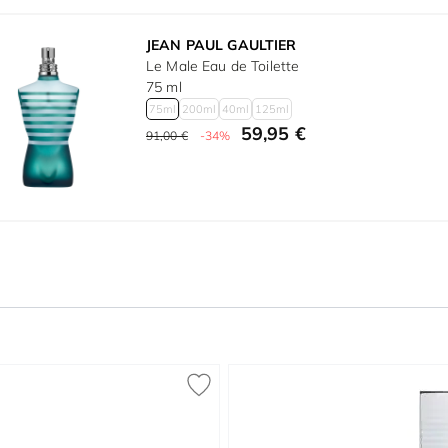
JEAN PAUL GAULTIER
Le Male Eau de Toilette
75 ml
75ml
200ml
40ml
125ml
59,95 €
91,00 €
-34%