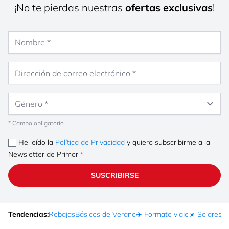
¡No te pierdas nuestras
ofertas exclusivas
!
Nombre
Dirección de correo electrónico
Género
* Campo obligatorio
He leído la
Política de Privacidad
y quiero subscribirme a la
Newsletter de Primor
SUSCRIBIRSE
Tendencias:
Rebajas
Básicos de Verano
✈️ Formato viaje
☀️ Solares
Ma