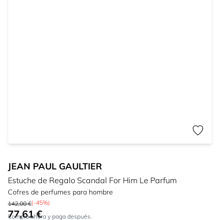
JEAN PAUL GAULTIER
Estuche de Regalo Scandal For Him Le Parfum
Cofres de perfumes para hombre
(-45%)
142,00 €
77,61 €
Tan bajo como:
Compra ahora y paga después.