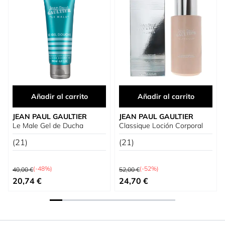
Añadir al carrito
Añadir al carrito
JEAN PAUL GAULTIER
JEAN PAUL GAULTIER
Le Male Gel de Ducha
Classique Loción Corporal
(21)
(21)
Precio habitual
Precio habitual
(-48%)
(-52%)
40,00 €
52,00 €
Precio especial
Precio especial
20,74 €
24,70 €