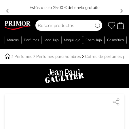
Estás a solo 25,00 € del envío gratuito
Ir al contenido
Marcas
Perfumes
Maq. lujo
Maquillaje
Cosm. lujo
Cosmética
Perfumes
Perfumes para hombres
Cofres de perfumes pa