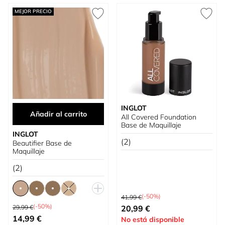
MEJOR PRECIO
INGLOT
Añadir al carrito
All Covered Foundation
Base de Maquillaje
INGLOT
(2)
Beautifier Base de
Maquillaje
(2)
Precio habitual
(-50%)
41,99 €
Precio habitual
Tan bajo como
(-50%)
29,99 €
20,99 €
Tan bajo como
14,99 €
No está disponible