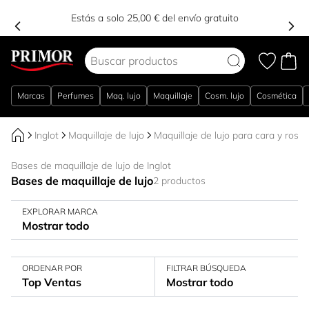
Estás a solo 25,00 € del envío gratuito
Ir al contenido
Marcas
Perfumes
Maq. lujo
Maquillaje
Cosm. lujo
Cosmética
Inglot
Maquillaje de lujo
Maquillaje de lujo para cara y rostr
Bases de maquillaje de lujo de Inglot
Bases de maquillaje de lujo
2 productos
EXPLORAR MARCA
Mostrar todo
ORDENAR POR
FILTRAR BÚSQUEDA
Top Ventas
Mostrar todo