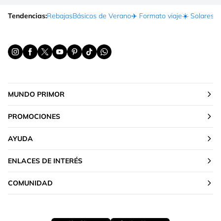
Tendencias:
Rebajas
Básicos de Verano
✈️ Formato viaje
☀️ Solares
Ma
MUNDO PRIMOR
PROMOCIONES
AYUDA
ENLACES DE INTERÉS
COMUNIDAD