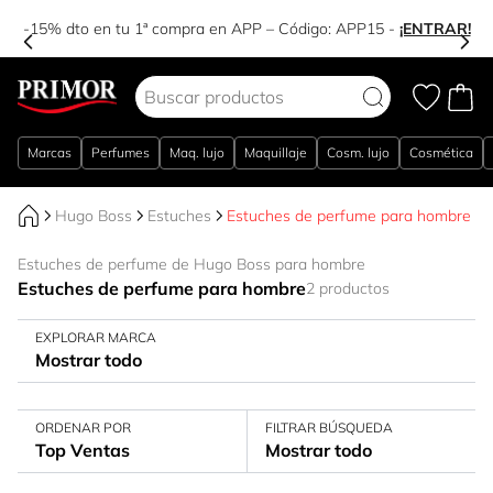
-15% dto en tu 1ª compra en APP – Código:
APP15
-
¡ENTRAR!
Ir al contenido
Marcas
Perfumes
Maq. lujo
Maquillaje
Cosm. lujo
Cosmética
Hugo Boss
Estuches
Estuches de perfume para hombre
Estuches de perfume de Hugo Boss para hombre
Estuches de perfume para hombre
2 productos
EXPLORAR MARCA
Mostrar todo
ORDENAR POR
FILTRAR BÚSQUEDA
Top Ventas
Mostrar todo