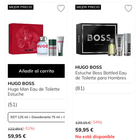
MEJOR PRECIO
MEJOR PRECIO
HUGO BOSS
Añadir al carrito
Estuche Boss Bottled Eau
de Toilette para Hombres
HUGO BOSS
(81)
Hugo Man Eau de Toilette
Estuche
(51)
EDT 125 ml + Desodorante 75 ml + Gel 50 ml
Precio habitual
(-54%)
129,15 €
Precio habitual
EDT 125 ml + Gel 50 ml + DEO 75 ml
Precio especial
(-51%)
122,89 €
59,95 €
Tan bajo como
59,95 €
No está disponible