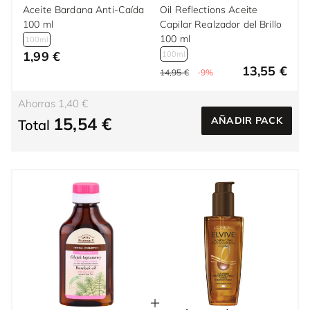
Aceite Bardana Anti-Caída
Oil Reflections Aceite
100 ml
Capilar Realzador del Brillo
100 ml
100ml
1,99 €
100ml
13,55 €
14,95 €
-9%
Ahorras 1,40 €
15,54 €
AÑADIR PACK
Total