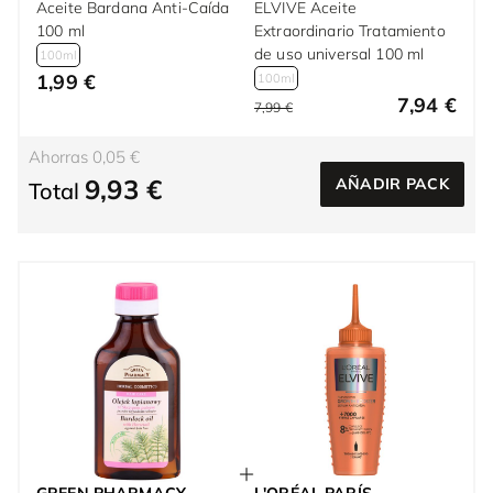
Aceite Bardana Anti-Caída
ELVIVE Aceite
100 ml
Extraordinario Tratamiento
de uso universal 100 ml
100ml
1,99 €
100ml
7,94 €
7,99 €
Ahorras 0,05 €
9,93 €
AÑADIR PACK
Total