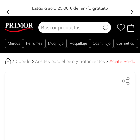
Estás a solo 25,00 € del envío gratuito
Ir al contenido
Marcas
Perfumes
Maq. lujo
Maquillaje
Cosm. lujo
Cosmética
Cabello
Aceites para el pelo y tratamientos
Aceite Bardana