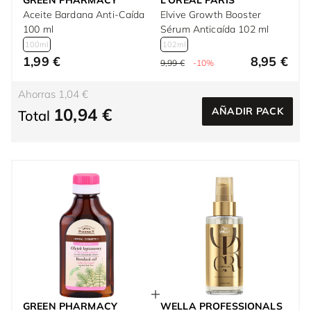
GREEN PHARMACY
L'ORÉAL PARÍS
Aceite Bardana Anti-Caída
Elvive Growth Booster
100 ml
Sérum Anticaída 102 ml
100ml
102ml
1,99 €
8,95 €
9,99 €
-10%
Ahorras 1,04 €
10,94 €
AÑADIR PACK
Total
GREEN PHARMACY
WELLA PROFESSIONALS