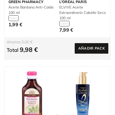
GREEN PHARMACY
L'ORÉAL PARÍS
Aceite Bardana Anti-Caída
ELVIVE Aceite
100 ml
Extraordinario Cabello Seco
100 ml
100ml
1,99 €
100ml
7,99 €
Ahorras 0,00 €
9,98 €
AÑADIR PACK
Total