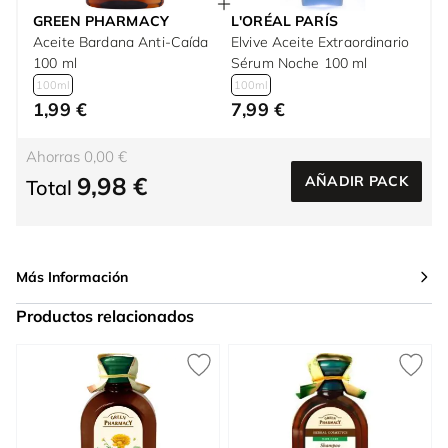
GREEN PHARMACY
L'ORÉAL PARÍS
Aceite Bardana Anti-Caída
Elvive Aceite Extraordinario
100 ml
Sérum Noche 100 ml
100ml
100ml
1,99 €
7,99 €
Ahorras 0,00 €
9,98 €
AÑADIR PACK
Total
Más Información
Productos relacionados
Press to skip carousel