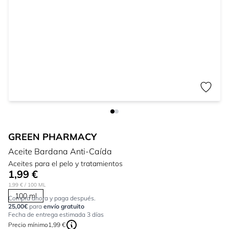
GREEN PHARMACY
Aceite Bardana Anti-Caída
Aceites para el pelo y tratamientos
1,99 €
1,99 €
/ 100 ML
100 ml
Compra ahora y paga después.
25,00€
para
envío gratuito
Fecha de entrega estimada 3 días
Precio mínimo
1,99 €