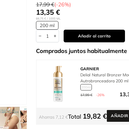
17,99 €
(-26%)
13,35 €
66,75 €
/ 1000 ML
200 ml
Cantidad
Añadir al carrito
Comprados juntos habitualmente
GARNIER
Delial Natural Bronzer M
Autrobronceadora 200 ml
200ml
13,
17,99 €
-26%
r image
View larger image
View larger image
View larger image
View larger imag
Vie
19,82 €
Total
AÑADIR
Ahorras 7,12 €