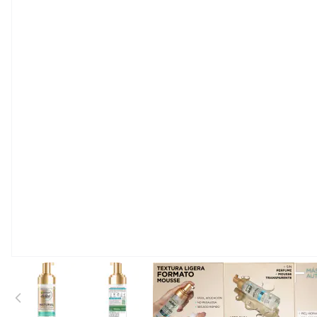
View larger image
View larger image
View larger image
View large