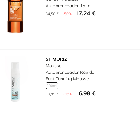
Autobronceador 15 ml
17,24 €
34,50 €
-50%
ST MORIZ
Mousse
Autobronceador Rápido
Fast Tanning Mousse
200 ml
200ml
6,98 €
10,99 €
-36%