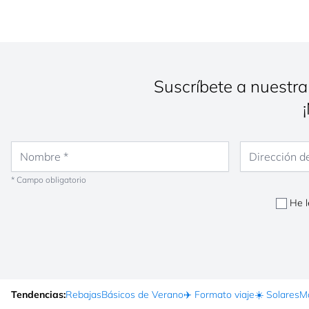
Suscríbete a nuestra
Nombre
Dirección de co
* Campo obligatorio
He l
Tendencias:
Rebajas
Básicos de Verano
✈️ Formato viaje
☀️ Solares
Ma