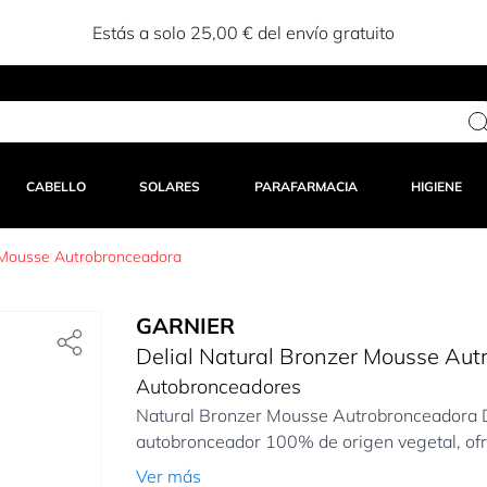
Estás a solo 25,00 € del envío gratuito
CABELLO
SOLARES
PARAFARMACIA
HIGIENE
r Mousse Autrobronceadora
GARNIER
Delial Natural Bronzer Mousse Au
Autobronceadores
Natural Bronzer Mousse Autrobronceadora Del
autobronceador 100% de origen vegetal, ofre
Ver más