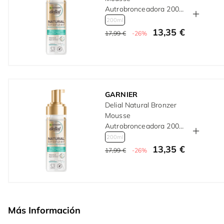
Autrobronceadora 200
ml
200ml
13,35 €
17,99 €
-26%
GARNIER
Delial Natural Bronzer
Mousse
Autrobronceadora 200
ml
200ml
13,35 €
17,99 €
-26%
Más Información