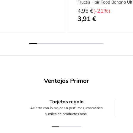
Fructis Hair Food Banana Ult
Precio habitual
4,95 €
(-21%)
3,91 €
Precio especial
Ventajas Primor
Tarjetas regalo
Acierta con lo mejor en perfumes, cosmética
y miles de productos más.