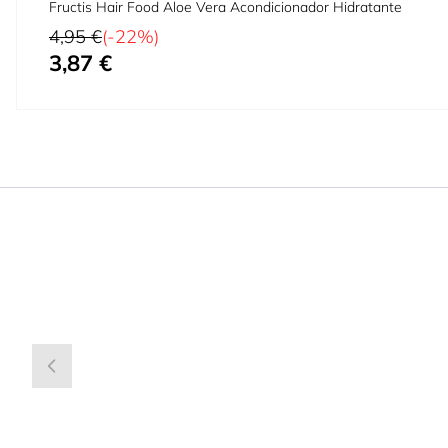
Fructis Hair Food Aloe Vera Acondicionador Hidratante
Precio habitual
4,95 €
(-22%)
3,87 €
Precio especial