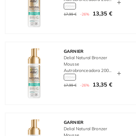
ml
200ml
13,35 €
17,99 €
-26%
GARNIER
Delial Natural Bronzer
Mousse
Autrobronceadora 200
ml
200ml
13,35 €
17,99 €
-26%
GARNIER
Delial Natural Bronzer
Mousse