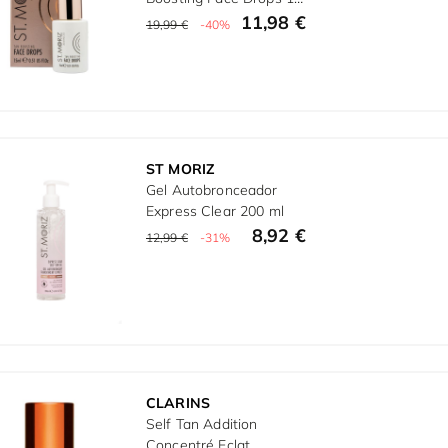
ml
11,98 €
19,99 €
-40%
ST MORIZ
Gel Autobronceador
Express Clear 200 ml
8,92 €
12,99 €
-31%
CLARINS
Self Tan Addition
Concentré Eclat