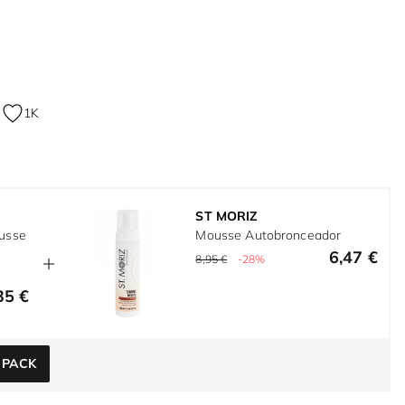
1K
ST MORIZ
ousse
Mousse Autobronceador
6,47 €
8,95 €
-28%
35 €
e
w larger image
 PACK