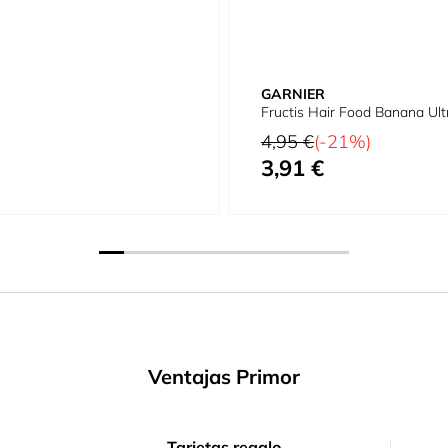
GARNIER
Fructis Hair Food Banana Ult
Precio habitual
4,95 €
(-21%)
3,91 €
Precio especial
Ventajas Primor
Tarjetas regalo