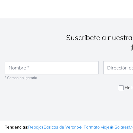
Suscríbete a nuestra
Nombre
Dirección de co
* Campo obligatorio
He l
Tendencias:
Rebajas
Básicos de Verano
✈️ Formato viaje
☀️ Solares
Ma