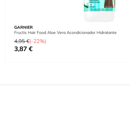
GARNIER
Fructis Hair Food Aloe Vera Acondicionador Hidratante
Precio habitual
4,95 €
(-22%)
3,87 €
Precio especial