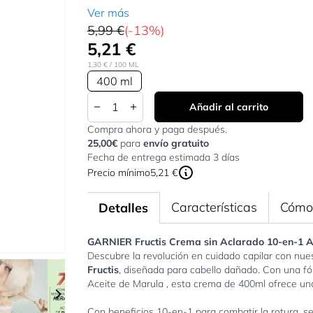
Ver más
5,99 €
(-13%)
5,21 €
1,30 €
/ 100 ML
400 ml
Cantidad
Añadir al carrito
Compra ahora y paga después.
25,00€
para
envío gratuito
Fecha de entrega estimada 3 días
Precio mínimo
5,21 €
Características
Cómo 
Detalles
GARNIER Fructis Crema sin Aclarado 10-en-1 A
Descubre la revolución en cuidado capilar con nue
r image
View larger image
View larger image
View larger image
View larger imag
Vie
Fructis
, diseñada para cabello dañado. Con una f
Aceite de Marula , esta crema de 400ml ofrece un
Con beneficios 10-en-1 para combatir la rotura, s