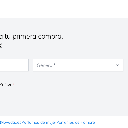
a tu primera compra.
s
!
Género
 Primor
!
Novedades
Perfumes de mujer
Perfumes de hombre