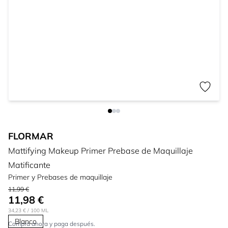
FLORMAR
Mattifying Makeup Primer Prebase de Maquillaje
Matificante
Primer y Prebases de maquillaje
11,99 €
11,98 €
34,23 €
/ 100 ML
Blanco
Compra ahora y paga después.