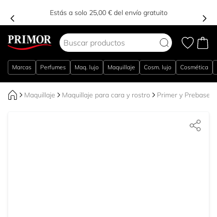
Estás a solo 25,00 € del envío gratuito
Ir al contenido
Marcas
Perfumes
Maq. lujo
Maquillaje
Cosm. lujo
Cosmética
Maquillaje
Maquillaje para cara y rostro
Primer y Prebases 