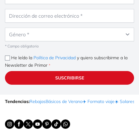
Dirección de correo electrónico
Género
* Campo obligatorio
He leído la
Política de Privacidad
y quiero subscribirme a la
Newsletter de Primor
SUSCRIBIRSE
Tendencias:
Rebajas
Básicos de Verano
✈️ Formato viaje
☀️ Solares
Ma