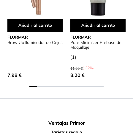
Añadir al carrito
Añadir al carrito
FLORMAR
FLORMAR
Brow Up Iluminador de Cejas
Pore Minimizer Prebase de
Maquillaje
(1)
Precio habitual
(-32%)
11,99 €
Precio especial
7,98 €
8,20 €
Ventajas Primor
Tarjetas regalo